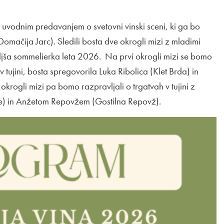
m uvodnim predavanjem o svetovni vinski sceni, ki ga bo
omačija Jarc). Sledili bosta dve okrogli mizi z mladimi
oljša sommelierka leta 2026. Na prvi okrogli mizi se bomo
v tujini, bosta spregovorila Luka Ribolica (Klet Brda) in
 okrogli mizi pa bomo razpravljali o trgatvah v tujini z
e) in Anžetom Repovžem (Gostilna Repovž).