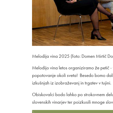
Melodija vina 2025 (foto: Domen Mirtič Do
Melodijo vina letos organiziramo že petič -
popotovanje okoli sveta! Besedo bomo dali 
izkušnjah iz izobraževanj in trgatev v tujini.
Obiskovalci bodo lahko po strokovnem delu 
slovenskih vinarjev ter poizkusili mnoge slo