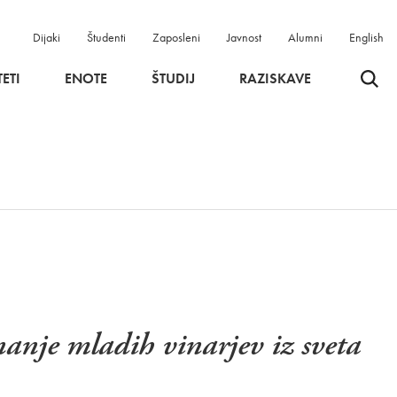
Dijaki
Študenti
Zaposleni
Javnost
Alumni
English
Odpri 
ETI
ENOTE
ŠTUDIJ
RAZISKAVE
nanje mladih vinarjev iz sveta