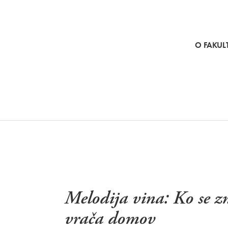
SKOČI NA VSEBINO
O FAKULT
Melodija vina: Ko se z
vrača domov