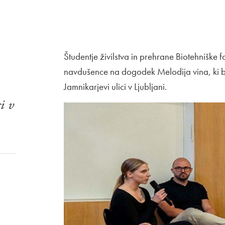
Študentje živilstva in prehrane Biotehniške f
navdušence na dogodek Melodija vina, ki bo 
Jamnikarjevi ulici v Ljubljani.
i v