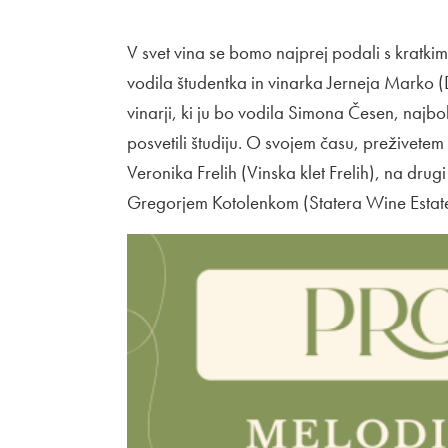
V svet vina se bomo najprej podali s kratki
vodila študentka in vinarka Jerneja Marko (D
vinarji, ki ju bo vodila Simona Česen, najb
posvetili študiju. O svojem času, preživetem 
Veronika Frelih (Vinska klet Frelih), na drugi
Gregorjem Kotolenkom (Statera Wine Estat