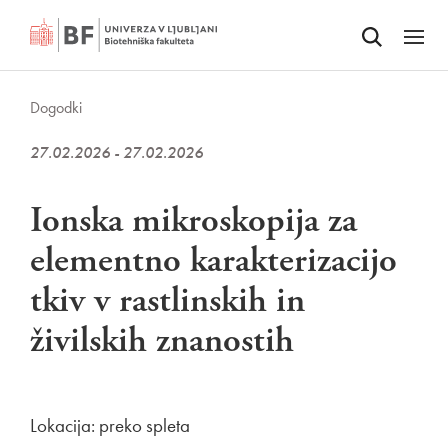
Odpri iskalnik
SKOČI NA VSEBINO
Odpri
Dogodki
27.02.2026 - 27.02.2026
Ionska mikroskopija za
elementno karakterizacijo
tkiv v rastlinskih in
živilskih znanostih
Lokacija: preko spleta