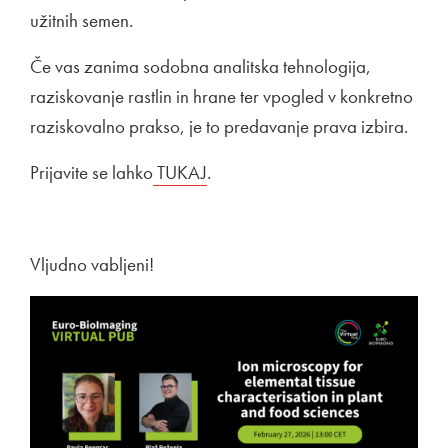
užitnih semen.
Če vas zanima sodobna analitska tehnologija,
raziskovanje rastlin in hrane ter vpogled v konkretno
raziskovalno prakso, je to predavanje prava izbira.
Prijavite se lahko
Zunanja povezava na
TUKAJ
Odpira se v novem oknu
.
Vljudno vabljeni!