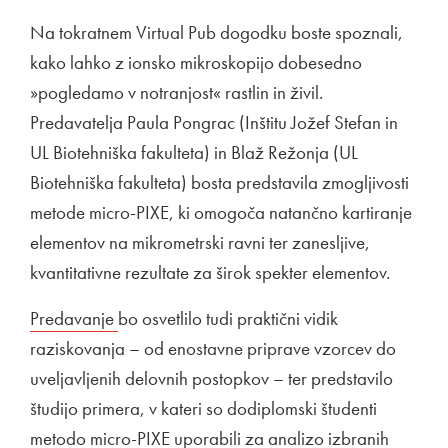
Na tokratnem Virtual Pub dogodku boste spoznali,
kako lahko z ionsko mikroskopijo dobesedno
»pogledamo v notranjost« rastlin in živil.
Predavatelja Paula Pongrac (Inštitu Jožef Stefan in
UL Biotehniška fakulteta) in Blaž Režonja (UL
Biotehniška fakulteta) bosta predstavila zmogljivosti
metode micro-PIXE, ki omogoča natančno kartiranje
elementov na mikrometrski ravni ter zanesljive,
kvantitativne rezultate za širok spekter elementov.
Zunanja povezava na
Predavanje
Odpira se v novem oknu
bo osvetlilo tudi praktični vidik
raziskovanja – od enostavne priprave vzorcev do
uveljavljenih delovnih postopkov – ter predstavilo
študijo primera, v kateri so dodiplomski študenti
metodo micro-PIXE uporabili za analizo izbranih