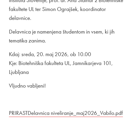
inštituta Slovenije, prof. dr. Ana Slatnar z Biotehniške
fakultete UL ter Simon Ograjšek, koordinator
delavnice.
Delavnica je namenjena študentom in vsem, ki jih
tematika zanima.
Kdaj: sreda, 20. maj 2026, ob 10.00
Kje: Biotehniška fakulteta UL, Jamnikarjeva 101,
Ljubljana
Vljudno vabljeni!
Povezava na dokument
PRIRASTDelavnica niveliranje_maj2026_Vabilo.pdf
Odpi