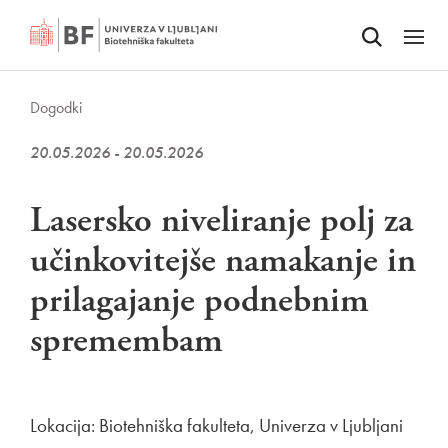
Odpri iskalnik
SKOČI NA VSEBINO
Odpri
Dogodki
20.05.2026 - 20.05.2026
Lasersko niveliranje polj za
učinkovitejše namakanje in
prilagajanje podnebnim
spremembam
Lokacija: Biotehniška fakulteta, Univerza v Ljubljani