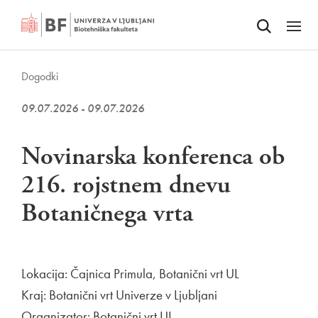
Odpri iskalnik
SKOČI NA VSEBINO
Odpri
Dogodki
09.07.2026 - 09.07.2026
Novinarska konferenca ob
216. rojstnem dnevu
Botaničnega vrta
Lokacija: Čajnica Primula, Botanični vrt UL
Kraj: Botanični vrt Univerze v Ljubljani
Organizator: Botanični vrt UL