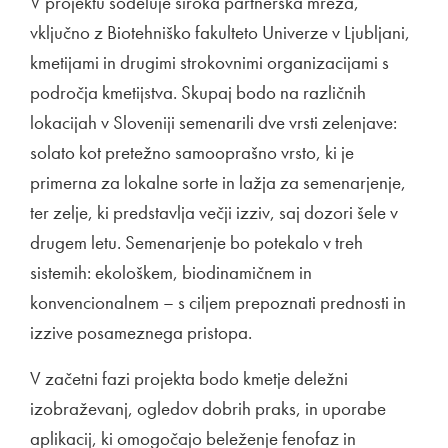
V projektu sodeluje široka partnerska mreža,
vključno z Biotehniško fakulteto Univerze v Ljubljani,
kmetijami in drugimi strokovnimi organizacijami s
področja kmetijstva. Skupaj bodo na različnih
lokacijah v Sloveniji semenarili dve vrsti zelenjave:
solato kot pretežno samooprašno vrsto, ki je
primerna za lokalne sorte in lažja za semenarjenje,
ter zelje, ki predstavlja večji izziv, saj dozori šele v
drugem letu. Semenarjenje bo potekalo v treh
sistemih: ekološkem, biodinamičnem in
konvencionalnem – s ciljem prepoznati prednosti in
izzive posameznega pristopa.
V začetni fazi projekta bodo kmetje deležni
izobraževanj, ogledov dobrih praks, in uporabe
aplikacij, ki omogočajo beleženje fenofaz in