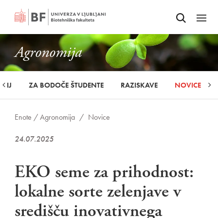
Odpri iskalnik
SKOČI NA VSEBINO
Odpri
Agronomija
UDIJ
ZA BODOČE ŠTUDENTE
RAZISKAVE
NOVICE
Enote /
Agronomija
/
Novice
24.07.2025
EKO seme za prihodnost:
lokalne sorte zelenjave v
središču inovativnega