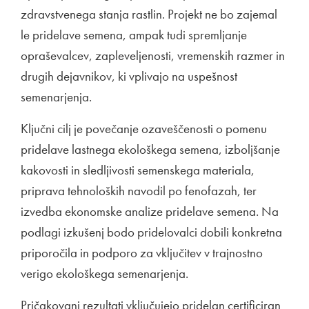
zdravstvenega stanja rastlin. Projekt ne bo zajemal
le pridelave semena, ampak tudi spremljanje
opraševalcev, zapleveljenosti, vremenskih razmer in
drugih dejavnikov, ki vplivajo na uspešnost
semenarjenja.
Ključni cilj je povečanje ozaveščenosti o pomenu
pridelave lastnega ekološkega semena, izboljšanje
kakovosti in sledljivosti semenskega materiala,
priprava tehnoloških navodil po fenofazah, ter
izvedba ekonomske analize pridelave semena. Na
podlagi izkušenj bodo pridelovalci dobili konkretna
priporočila in podporo za vključitev v trajnostno
verigo ekološkega semenarjenja.
Pričakovani rezultati vključujejo pridelan certificiran