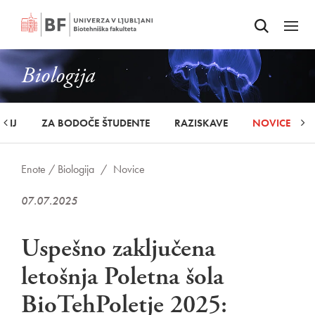
Odpri iskalnik
SKOČI NA VSEBINO
Odpri
Biologija
UDIJ
ZA BODOČE ŠTUDENTE
RAZISKAVE
NOVICE
Enote /
Biologija
/
Novice
07.07.2025
Uspešno zaključena
letošnja Poletna šola
BioTehPoletje 2025: