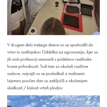
V drugem delu tretjega dneva so se sprehodili do
vrtov in rastlinjakov Oddelka za agronomijo, kjer so
jih naši profesorji seznanili s pridelavo rastlinske
hrane prihodnosti. Tudi tam so okušali različne
sadove, najrajši so se posladkali z malinami.
Izjemno poučen dan so zaključili z okušanjem
sladkosti / kislosti vrtnih plodov.