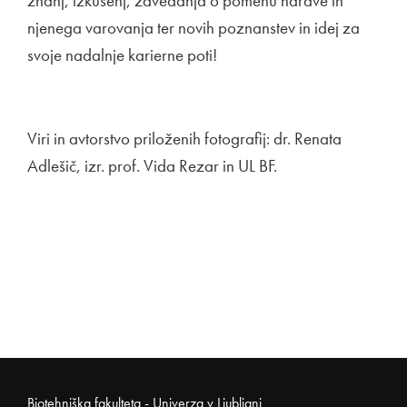
znanj, izkušenj, zavedanja o pomenu narave in
njenega varovanja ter novih poznanstev in idej za
svoje nadalnje karierne poti!
Viri in avtorstvo priloženih fotografij: dr. Renata
Adlešič, izr. prof. Vida Rezar in UL BF.
Biotehniška fakulteta - Univerza v Ljubljani