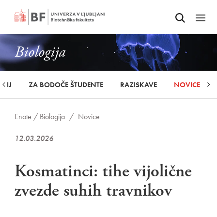
Odpri iskalnik
SKOČI NA VSEBINO
Odpri
Biologija
UDIJ
ZA BODOČE ŠTUDENTE
RAZISKAVE
NOVICE
Enote /
Biologija
/
Novice
12.03.2026
Kosmatinci: tihe vijolične
zvezde suhih travnikov