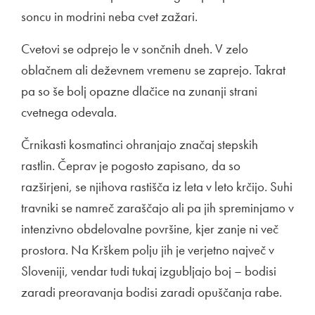
soncu in modrini neba cvet zažari.
Cvetovi se odprejo le v sončnih dneh. V zelo
oblačnem ali deževnem vremenu se zaprejo. Takrat
pa so še bolj opazne dlačice na zunanji strani
cvetnega odevala.
Črnikasti kosmatinci ohranjajo značaj stepskih
rastlin. Čeprav je pogosto zapisano, da so
razširjeni, se njihova rastišča iz leta v leto krčijo. Suhi
travniki se namreč zaraščajo ali pa jih spreminjamo v
intenzivno obdelovalne površine, kjer zanje ni več
prostora. Na Krškem polju jih je verjetno največ v
Sloveniji, vendar tudi tukaj izgubljajo boj – bodisi
zaradi preoravanja bodisi zaradi opuščanja rabe.