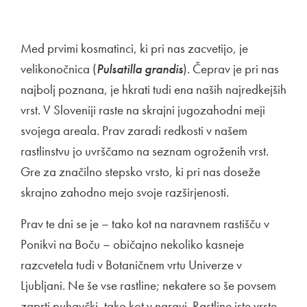
Med prvimi kosmatinci, ki pri nas zacvetijo, je
velikonočnica (
Pulsatilla grandis
). Čeprav je pri nas
najbolj poznana, je hkrati tudi ena naših najredkejših
vrst. V Sloveniji raste na skrajni jugozahodni meji
svojega areala. Prav zaradi redkosti v našem
rastlinstvu jo uvrščamo na seznam ogroženih vrst.
Gre za značilno stepsko vrsto, ki pri nas doseže
skrajno zahodno mejo svoje razširjenosti.
Prav te dni se je – tako kot na naravnem rastišču v
Ponikvi na Boču – običajno nekoliko kasneje
razcvetela tudi v Botaničnem vrtu Univerze v
Ljubljani. Ne še vse rastline; nekatere so še povsem
zaprti puhavčki, tako kot v naravi. Rastline iste vrste