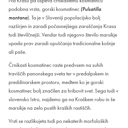
Na Krasu pa uspeva črnikastemu kosmatincu
podobna vrsta, gorski kosmatinec
(Pulsatilla
montana
). Ta je v Sloveniji populacijsko bolj
razširjen in zaradi počasnejšega zaraščanja Krasa
tudi številčnejši. Vendar tudi njegovo število marsikje
upada prav zaradi opuščanja tradicionalne košnje
ali paše.
Črnikasti kosmatinec raste predvsem na suhih
traviščih panonskega sveta ter v predalpskem in
preddinarskem prostoru, medtem ko je gorski
kosmatinec bolj značilen za hribovit svet. Sega tudi v
slovensko Istro, najdemo ga na Kraškem robu in še
marsikje na zelo pustih kraških rastiščih.
Vrsti se razlikujeta tudi po nekaterih morfoloških