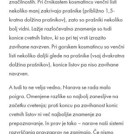
značilnostih. Pri črnikastem kosmatincu venčni listi
nekoliko manj zakrivajo prašnike (približno 1,5-
kratna dolžina prašnikov), zato so prašniki nekoliko
bolj vidni. Lažje razločevalno znamenje so tudi
konice cvetnih listov, ki so pri tej vrsti izrazito
zavihane navzven. Pri gorskem kosmatincu so venčni
listi nekoliko daljši glede na prašnike (vsaj dvakratna
dolžina prašnikov), konice listov pa niso zavihane
navzven.
A tudi to ne velja vedno. Narava se rada malo
poigra. Omenjene razlike so najbolj zanesljive na
začetku cvetenja; proti koncu pa zavihanost konic
cvetnih listov ni več najboljše znamenje za
prepoznavanje. In prav je tako – narave naši sistemi
razvrščanja pravzaprav ne zanimajo. Če nismo