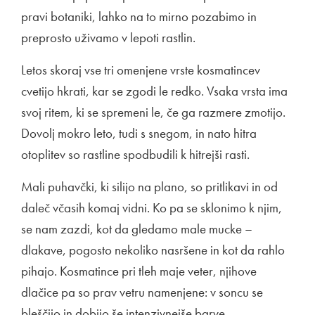
pravi botaniki, lahko na to mirno pozabimo in
preprosto uživamo v lepoti rastlin.
Letos skoraj vse tri omenjene vrste kosmatincev
cvetijo hkrati, kar se zgodi le redko. Vsaka vrsta ima
svoj ritem, ki se spremeni le, če ga razmere zmotijo.
Dovolj mokro leto, tudi s snegom, in nato hitra
otoplitev so rastline spodbudili k hitrejši rasti.
Mali puhavčki, ki silijo na plano, so pritlikavi in od
daleč včasih komaj vidni. Ko pa se sklonimo k njim,
se nam zazdi, kot da gledamo male mucke –
dlakave, pogosto nekoliko nasršene in kot da rahlo
pihajo. Kosmatince pri tleh maje veter, njihove
dlačice pa so prav vetru namenjene: v soncu se
bleščijo in dobijo še intenzivnejše barve.