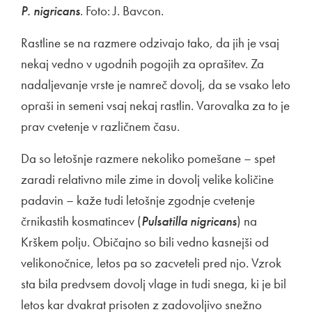
P. nigricans
. Foto: J. Bavcon.
Rastline se na razmere odzivajo tako, da jih je vsaj
nekaj vedno v ugodnih pogojih za oprašitev. Za
nadaljevanje vrste je namreč dovolj, da se vsako leto
opraši in semeni vsaj nekaj rastlin. Varovalka za to je
prav cvetenje v različnem času.
Da so letošnje razmere nekoliko pomešane – spet
zaradi relativno mile zime in dovolj velike količine
padavin – kaže tudi letošnje zgodnje cvetenje
črnikastih kosmatincev (
Pulsatilla nigricans
) na
Krškem polju. Običajno so bili vedno kasnejši od
velikonočnice, letos pa so zacveteli pred njo. Vzrok
sta bila predvsem dovolj vlage in tudi snega, ki je bil
letos kar dvakrat prisoten z zadovoljivo snežno