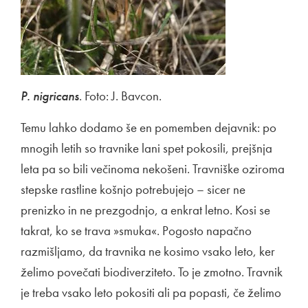
P. nigricans
. Foto: J. Bavcon.
Temu lahko dodamo še en pomemben dejavnik: po
mnogih letih so travnike lani spet pokosili, prejšnja
leta pa so bili večinoma nekošeni. Travniške oziroma
stepske rastline košnjo potrebujejo – sicer ne
prenizko in ne prezgodnjo, a enkrat letno. Kosi se
takrat, ko se trava »smuka«. Pogosto napačno
razmišljamo, da travnika ne kosimo vsako leto, ker
želimo povečati biodiverziteto. To je zmotno. Travnik
je treba vsako leto pokositi ali pa popasti, če želimo