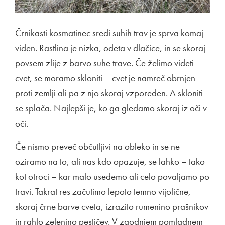
Črnikasti kosmatinec sredi suhih trav je sprva komaj
viden. Rastlina je nizka, odeta v dlačice, in se skoraj
povsem zlije z barvo suhe trave. Če želimo videti
cvet, se moramo skloniti – cvet je namreč obrnjen
proti zemlji ali pa z njo skoraj vzporeden. A skloniti
se splača. Najlepši je, ko ga gledamo skoraj iz oči v
oči.
Če nismo preveč občutljivi na obleko in se ne
oziramo na to, ali nas kdo opazuje, se lahko – tako
kot otroci – kar malo usedemo ali celo povaljamo po
travi. Takrat res začutimo lepoto temno vijolične,
skoraj črne barve cveta, izrazito rumenino prašnikov
in rahlo zelenino pestičev. V zgodnjem pomladnem