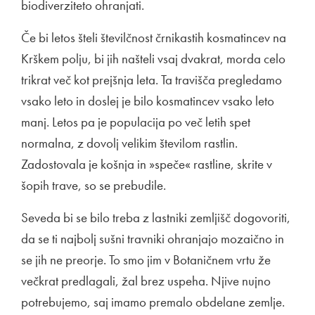
biodiverziteto ohranjati.
Če bi letos šteli številčnost črnikastih kosmatincev na
Krškem polju, bi jih našteli vsaj dvakrat, morda celo
trikrat več kot prejšnja leta. Ta travišča pregledamo
vsako leto in doslej je bilo kosmatincev vsako leto
manj. Letos pa je populacija po več letih spet
normalna, z dovolj velikim številom rastlin.
Zadostovala je košnja in »speče« rastline, skrite v
šopih trave, so se prebudile.
Seveda bi se bilo treba z lastniki zemljišč dogovoriti,
da se ti najbolj sušni travniki ohranjajo mozaično in
se jih ne preorje. To smo jim v Botaničnem vrtu že
večkrat predlagali, žal brez uspeha. Njive nujno
potrebujemo, saj imamo premalo obdelane zemlje.