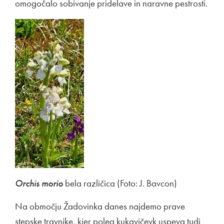
omogočalo sobivanje pridelave in naravne pestrosti.
Orchis morio
bela različica (Foto: J. Bavcon)
Na območju Žadovinka danes najdemo prave
stepske travnike, kjer poleg kukavičevk uspeva tudi