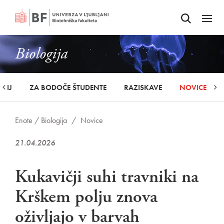
Odpri iskalnik
SKOČI NA VSEBINO
Odpri
Biologija
UDIJ
ZA BODOČE ŠTUDENTE
RAZISKAVE
NOVICE
Enote /
Biologija
/
Novice
21.04.2026
Kukavičji suhi travniki na
Krškem polju znova
oživljajo v barvah