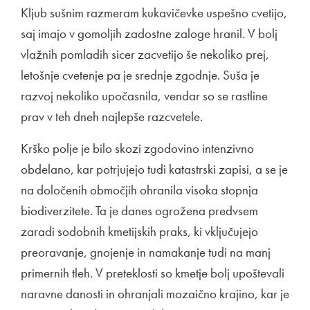
Kljub sušnim razmeram kukavičevke uspešno cvetijo,
saj imajo v gomoljih zadostne zaloge hranil. V bolj
vlažnih pomladih sicer zacvetijo še nekoliko prej,
letošnje cvetenje pa je srednje zgodnje. Suša je
razvoj nekoliko upočasnila, vendar so se rastline
prav v teh dneh najlepše razcvetele.
Krško polje je bilo skozi zgodovino intenzivno
obdelano, kar potrjujejo tudi katastrski zapisi, a se je
na določenih območjih ohranila visoka stopnja
biodiverzitete. Ta je danes ogrožena predvsem
zaradi sodobnih kmetijskih praks, ki vključujejo
preoravanje, gnojenje in namakanje tudi na manj
primernih tleh. V preteklosti so kmetje bolj upoštevali
naravne danosti in ohranjali mozaično krajino, kar je