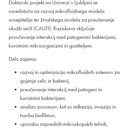
Doktorski projekt na Univerzi v Ljubljani se
osredotoča na razvoj mikrofluidnega modela
uroepitelija ter živalskega modela za preučevanje
okužb sečil (CAUTI). Raziskava vključuje
proučevanje interakcij med patogenimi bakterijami,
koristnimi mikroorganizmi in gostiteljem.
Delo zajema:
razvoj in optimizacijo mikrofluidnih sistemov za
gojenje celic in bakterij,
preučevanje interakcij med patogeni in
koristnimi bakterijami,
analizo procesov, kot so adhezija, invazija in
tvorba biofilmov,
uporabo naprednih mikroskopskih tehnik,