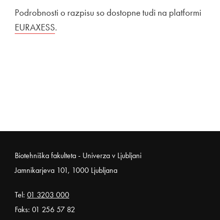
Podrobnosti o razpisu so dostopne tudi na platformi
Zuna
EURAXESS
Odpira se v novem oknu
.
Noga strani
Biotehniška fakulteta - Univerza v Ljubljani
Jamnikarjeva 101, 1000 Ljubljana
Tel:
01 3203 000
Faks: 01 256 57 82