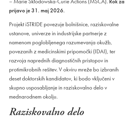
– Marie Skłodowska-Curie Actions (MSCA).
Rok za
prijavo je 31. maj 2026.
Projekt iSTRIDE povezuje bolnišnice, raziskovalne
ustanove, univerze in industrijske partnerje z
namenom poglobljenega razumevanja okužb,
povezanih z medicinskimi pripomočki (IDAI), ter
razvoja naprednih diagnostičnih pristopov in
protimikrobnih rešitev. V okviru mreže bo izbranih
deset doktorskih kandidatov, ki bodo vključeni v
skupno usposabljanje in raziskovalno delo v
mednarodnem okolju.
Raziskovalno delo