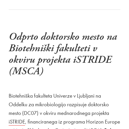
Odprto doktorsko mesto na
Biotehniški fakulteti v
okviru projekta iSTRIDE
(MSCA)
Biotehniška fakulteta Univerze v Ljubljani na
Oddelku za mikrobiologijo razpisuje doktorsko
mesto (DC07) v okviru mednarodnega projekta
Zunanja 
iSTRIDE
Odpira se v novem oknu
, financiranega iz programa Horizon Europe