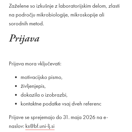
Zaželene so izkušnje z laboratorijskim delom, zlasti
na področju mikrobiologije, mikroskopije ali
sorodnih metod.
Prijava
Prijava mora vključevati:
motivacijsko pismo,
življenjepis,
dokazila o izobrazbi,
kontaktne podatke vsaj dveh referenc
Prijave se sprejemajo do 31. maja 2026 na e-
naslov:
Zunanja povezava na
ks@bf.uni-lj.si
Odpira se v novem oknu