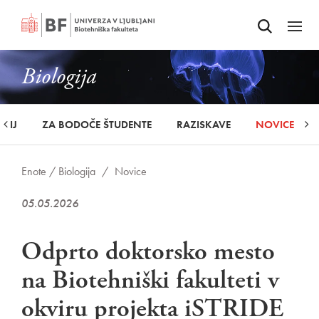
Odpri iskalnik
SKOČI NA VSEBINO
Odpri
Biologija
UDIJ
ZA BODOČE ŠTUDENTE
RAZISKAVE
NOVICE
Enote /
Biologija
/
Novice
05.05.2026
Odprto doktorsko mesto
na Biotehniški fakulteti v
okviru projekta iSTRIDE