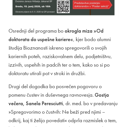
Osrednji del programa bo
okrogla miza »Od
doktorata do uspešne kariere«
, kjer bodo alumni
študija Bioznanosti iskreno spregovorili o svojih
kariernih poteh, raziskovalnem delu, podjetništvu,
izzivih, uspehih in padcih ter o tem, kako so si po
doktoratu utirali pot v stroki in družbi.
Drugi del dogodka bo posvečen pogovoru o
pomenu čustev in duševnega ravnovesja.
Gostja
večera, Sanela Peresciutti
, dr. med. bo v predavanju
»Spregovorimo o čustvih: Ne beži pred njimi –
odkrij, kaj ti želijo povedati« odprla razmislek o tem,