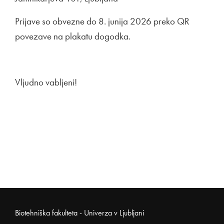
Prijave so obvezne do 8. junija 2026 preko QR
povezave na plakatu dogodka.
Vljudno vabljeni!
Noga strani
Biotehniška fakulteta - Univerza v Ljubljani