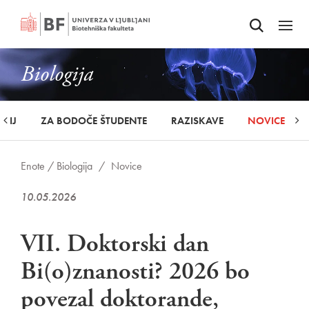
Odpri iskalnik
SKOČI NA VSEBINO
Odpri
Biologija
UDIJ
ZA BODOČE ŠTUDENTE
RAZISKAVE
NOVICE
Enote /
Biologija
/
Novice
10.05.2026
VII. Doktorski dan
Bi(o)znanosti? 2026 bo
povezal doktorande,