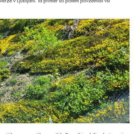
rze v Ljubljani. Ta primer so potem povzemali vsi
.