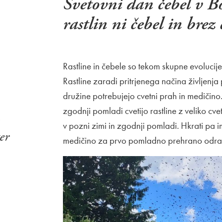
Svetovni dan čebel v B
rastlin ni čebel in brez 
Rastline in čebele so tekom skupne evolucije
Rastline zaradi pritrjenega načina življenj
družine potrebujejo cvetni prah in medičino. 
zgodnji pomladi cvetijo rastline z veliko c
v pozni zimi in zgodnji pomladi. Hkrati pa i
er
medičino za prvo pomladno prehrano odras