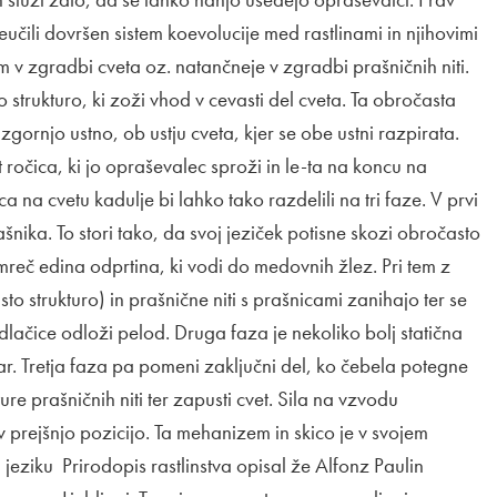
reučili dovršen sistem koevolucije med rastlinami in njihovimi
 v zgradbi cveta oz. natančneje v zgradbi prašničnih niti.
o strukturo, ki zoži vhod v cevasti del cveta. Ta obročasta
 zgornjo ustno, ob ustju cveta, kjer se obe ustni razpirata.
ročica, ki jo opraševalec sproži in le-ta na koncu na
na cvetu kadulje bi lahko tako razdelili na tri faze. V prvi
nika. To stori tako, da svoj jeziček potisne skozi obročasto
namreč edina odprtina, ki vodi do medovnih žlez. Pri tem z
o strukturo) in prašnične niti s prašnicami zanihajo ter se
dlačice odloži pelod. Druga faza je nekoliko bolj statična
ar. Tretja faza pa pomeni zaključni del, ko čebela potegne
ure prašničnih niti ter zapusti cvet. Sila na vzvodu
 v prejšnjo pozicijo. Ta mehanizem in skico je v svojem
eziku Prirodopis rastlinstva opisal že Alfonz Paulin