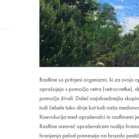
Rastline so pritrjeni organizmi, ki za svojo 
oprašujejo s pomočjo vetra (vetrocvetke), d
pomočjo živali. Daleč najobsežnejša skupi
tudi čebele tako divje kot tudi naša medono
Koevolucija med opraševalci in rastlinami 
Rastline namreč opraševalcem nudijo hrano
hranjenja pelod prenesejo na brazdo pestiča