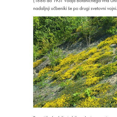
(1886 do 1931 Vodja Botaničnega vrta Unive
nadaljnji učbeniki še po drugi svetovni vojni