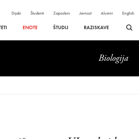
Dijaki
Študenti
Zaposleni
Javnost
Alumni
English
Odpri 
ETI
ENOTE
ŠTUDIJ
RAZISKAVE
Biologija