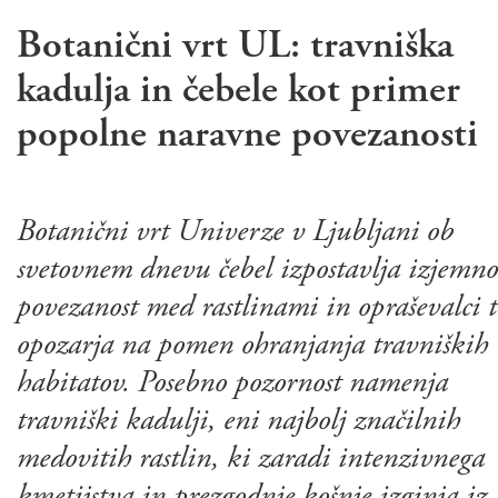
Botanični vrt UL: travniška
kadulja in čebele kot primer
popolne naravne povezanosti
Botanični vrt Univerze v Ljubljani ob
svetovnem dnevu čebel izpostavlja izjemno
povezanost med rastlinami in opraševalci t
opozarja na pomen ohranjanja travniških
habitatov. Posebno pozornost namenja
travniški kadulji, eni najbolj značilnih
medovitih rastlin, ki zaradi intenzivnega
kmetijstva in prezgodnje košnje izginja iz