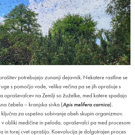
oprašitev potrebujejo zunanji dejavnik. Nekatere rastline se
ruge s pomočjo vode, velika večina pa se jih oprašuje s
na opraševalcev na Zemlji so žuželke, med katere spadajo
sna čebela – kranjska sivka (
Apis melifera carnica
).
je ključna za uspešno sobivanje obeh skupin organizmov.
 v obliki medičine in peloda, opraševalci pa med procesom
 in torej cvet oprašijo. Koevolucija je dolgotrajen proces