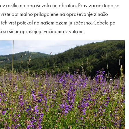
tev rastlin na opraševalce in obratno. Prav zaradi tega so
e vrste optimalno prilagojene na opraševanje z našo
 teh vrst potekal na našem ozemlju sočasno. Čebele pa
 ki se sicer oprašujejo večinoma z vetrom.