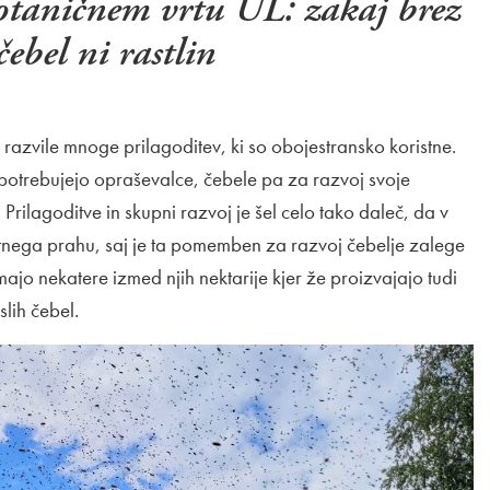
otaničnem vrtu UL: zakaj brez
čebel ni rastlin
 razvile mnoge prilagoditev, ki so obojestransko koristne.
a potrebujejo opraševalce, čebele pa za razvoj svoje
Prilagoditve in skupni razvoj je šel celo tako daleč, da v
vetnega prahu, saj je ta pomemben za razvoj čebelje zalege
majo nekatere izmed njih nektarije kjer že proizvajajo tudi
lih čebel.