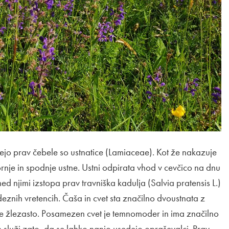
ejo prav čebele so ustnatice (Lamiaceae). Kot že nakazuje
gornje in spodnje ustne. Ustni odpirata vhod v cevčico na dnu
d njimi izstopa prav travniška kadulja (Salvia pratensis L.)
deznih vretencih. Čaša in cvet sta značilno dvoustnata z
je žlezasto. Posamezen cvet je temnomoder in ima značilno
n služi zato, da se lahko nanjo usedejo opraševalci. Prav