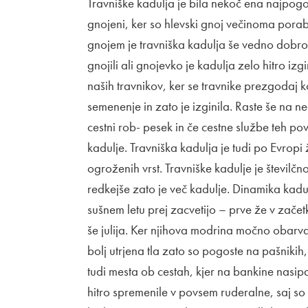
Travniške kadulja je bila nekoč ena najpogost
gnojeni, ker so hlevski gnoj večinoma porabil
gnojem je travniška kadulja še vedno dobro 
gnojili ali gnojevko je kadulja zelo hitro izg
naših travnikov, ker se travnike prezgodaj k
semenenje in zato je izginila. Raste še na ne
cestni rob- pesek in če cestne službe teh povr
kadulje. Travniška kadulja je tudi po Evrop
ogroženih vrst. Travniške kadulje je številčno
redkejše zato je več kadulje. Dinamika kadu
sušnem letu prej zacvetijo – prve že v začetk
še julija. Ker njihova modrina močno obarva
bolj utrjena tla zato so pogoste na pašnikih,
tudi mesta ob cestah, kjer na bankine nasip
hitro spremenile v povsem ruderalne, saj so v