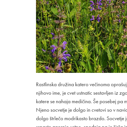
Rastlinska družina katero večinoma oprašuj
njihovo ime, je cvet ustnatic sestavljen iz z
katere se nahaja medičina. Še posebej pa me
Njeno socvetje je dolgo in cvetovi so v navi
dolgo štrlečo modrikasto brazdo. Socvetje 
srpasto zgornjo ustno, spodnja pa je širša i