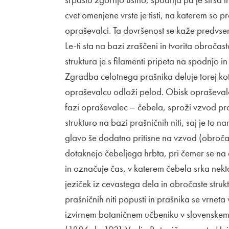
cvet omenjene vrste je tisti, na katerem so p
opraševalci. Ta dovršenost se kaže predvsem
Le-ti sta na bazi zraščeni in tvorita obročast
struktura je s filamenti pripeta na spodnjo in
Zgradba celotnega prašnika deluje torej kot 
opraševalcu odloži pelod. Obisk opraševalca 
fazi opraševalec – čebela, sproži vzvod praš
strukturo na bazi prašničnih niti, saj je to 
glavo še dodatno pritisne na vzvod (obročast
dotaknejo čebeljega hrbta, pri čemer se na 
in označuje čas, v katerem čebela srka nekt
jeziček iz cevastega dela in obročaste strukt
prašničnih niti popusti in prašnika se vrneta
izvirnem botaničnem učbeniku v slovenskem j