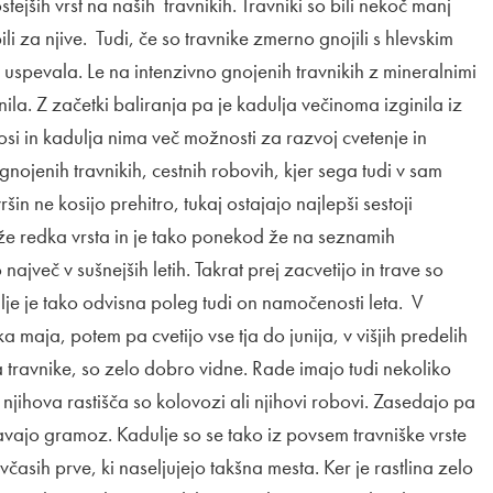
ejših vrst na naših travnikih. Travniki so bili nekoč manj
i za njive. Tudi, če so travnike zmerno gnojili s hlevskim
uspevala. Le na intenzivno gnojenih travnikih z mineralnimi
inila. Z začetki baliranja pa je kadulja večinoma izginila iz
osi in kadulja nima več možnosti za razvoj cvetenje in
gnojenih travnikih, cestnih robovih, kjer sega tudi v sam
šin ne kosijo prehitro, tukaj ostajajo najlepši sestoji
i že redka vrsta in je tako ponekod že na seznamih
 največ v sušnejših letih. Takrat prej zacvetijo in trave so
lje je tako odvisna poleg tudi on namočenosti leta. V
a maja, potem pa cvetijo vse tja do junija, v višjih predelih
 travnike, so zelo dobro vidne. Rade imajo tudi nekoliko
 njihova rastišča so kolovozi ali njihovi robovi. Zasedajo pa
avajo gramoz. Kadulje so se tako iz povsem travniške vrste
časih prve, ki naseljujejo takšna mesta. Ker je rastlina zelo