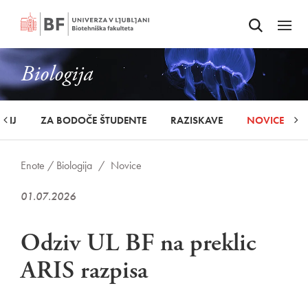
Odpri iskalnik
SKOČI NA VSEBINO
Odpri
Biologija
UDIJ
ZA BODOČE ŠTUDENTE
RAZISKAVE
NOVICE
Enote /
Biologija
/
Novice
01.07.2026
Odziv UL BF na preklic
ARIS razpisa