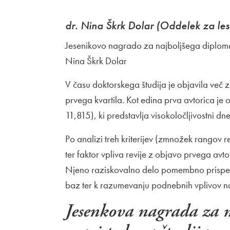
dr. Nina Škrk Dolar (Oddelek za les
Jesenikovo nagrado za najboljšega diploman
Nina Škrk Dolar
V času doktorskega študija je objavila več 
prvega kvartila. Kot edina prva avtorica je o
11,815), ki predstavlja visokoločljivostni 
Po analizi treh kriterijev (zmnožek rangov 
ter faktor vpliva revije z objavo prvega avt
Njeno raziskovalno delo pomembno prispev
baz ter k razumevanju podnebnih vplivov n
Jesenkova nagrada za 