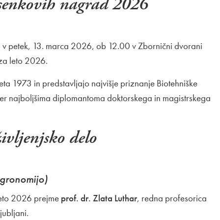
esenkovih nagrad 2026
bo v petek, 13. marca 2026, ob 12.00 v Zbornični dvorani
za leto 2026.
eta 1973 in predstavljajo najvišje priznanje Biotehniške
lo ter najboljšima diplomantoma doktorskega in magistrskega
ivljenjsko delo
agronomijo)
leto 2026 prejme
prof. dr. Zlata Luthar
, redna profesorica
jubljani.