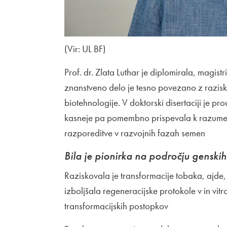
(Vir: UL BF)
Prof. dr. Zlata Luthar je diplomirala, magistr
znanstveno delo je tesno povezano z raziskav
biotehnologije. V doktorski disertaciji je p
kasneje pa pomembno prispevala k razumevan
razporeditve v razvojnih fazah semen
Bila je pionirka na področju genskih t
Raziskovala je transformacije tobaka, ajde
izboljšala regeneracijske protokole v in vit
transformacijskih postopkov