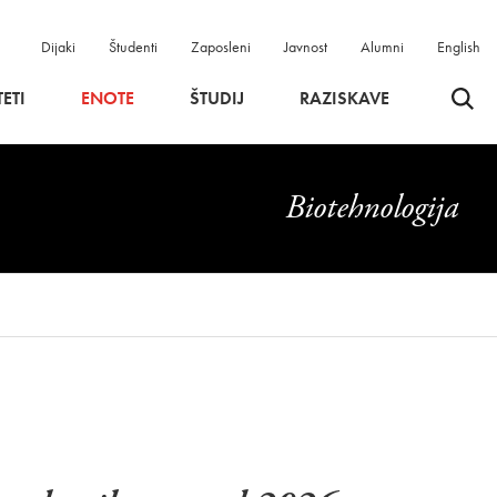
Dijaki
Študenti
Zaposleni
Javnost
Alumni
English
Odpri 
ETI
ENOTE
ŠTUDIJ
RAZISKAVE
Biotehnologija