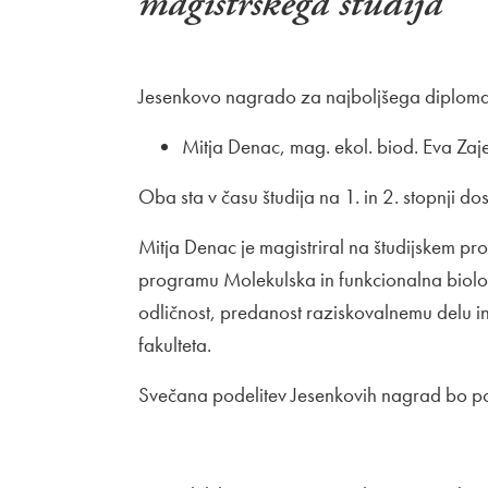
magistrskega študija
Jesenkovo nagrado za najboljšega diploman
Mitja Denac, mag. ekol. biod. Eva Zaje
Oba sta v času študija na 1. in 2. stopnji
Mitja Denac je magistriral na študijskem pr
programu Molekulska in funkcionalna biolog
odličnost, predanost raziskovalnemu delu i
fakulteta.
Svečana podelitev Jesenkovih nagrad bo po