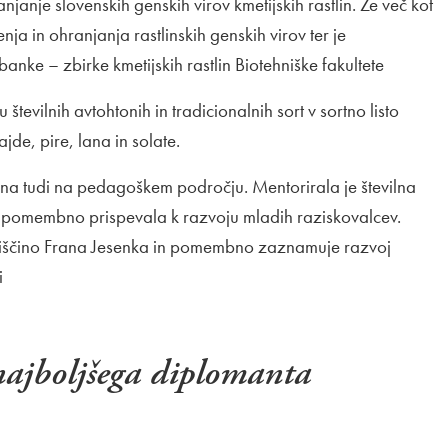
nje slovenskih genskih virov kmetijskih rastlin. Že več kot
ja in ohranjanja rastlinskih genskih virov ter je
anke – zbirke kmetijskih rastlin Biotehniške fakultete
številnih avtohtonih in tradicionalnih sort v sortno listo
jde, pire, lana in solate.
na tudi na pedagoškem področju. Mentorirala je številna
r pomembno prispevala k razvoju mladih raziskovalcev.
iščino Frana Jesenka in pomembno zaznamuje razvoj
i
najboljšega diplomanta