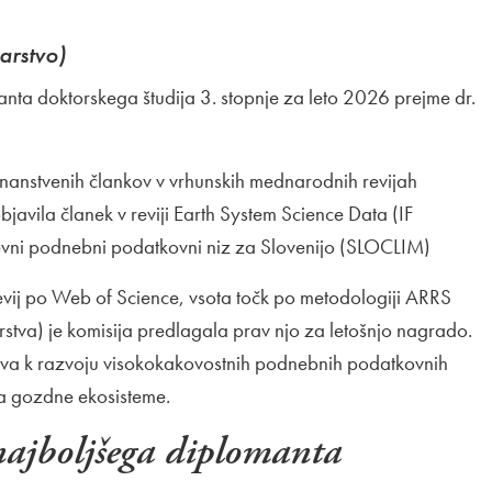
arstvo)
ta doktorskega študija 3. stopnje za leto 2026 prejme dr.
znanstvenih člankov v vrhunskih mednarodnih revijah
bjavila članek v reviji Earth System Science Data (IF
dnevni podnebni podatkovni niz za Slovenijo (SLOCLIM)
revij po Web of Science, vsota točk po metodologiji ARRS
orstva) je komisija predlagala prav njo za letošnjo nagrado.
a k razvoju visokokakovostnih podnebnih podatkovnih
a gozdne ekosisteme.
najboljšega diplomanta