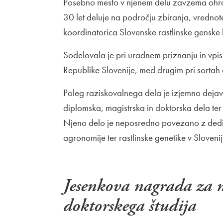
Posebno mesto v njenem delu zavzema ohranja
30 let deluje na področju zbiranja, vrednoten
koordinatorica Slovenske rastlinske genske b
Sodelovala je pri uradnem priznanju in vpisu 
Republike Slovenije, med drugim pri sortah a
Poleg raziskovalnega dela je izjemno dejav
diplomska, magistrska in doktorska dela te
Njeno delo je neposredno povezano z ded
agronomije ter rastlinske genetike v Slovenij
Jesenkova nagrada za 
doktorskega študija