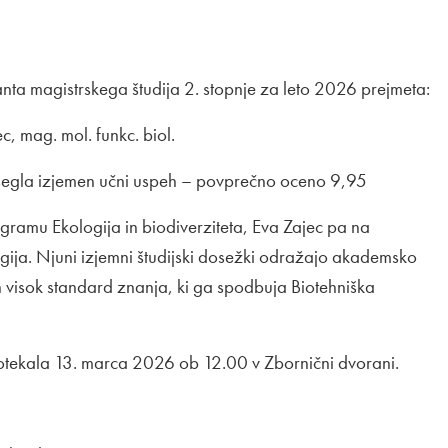
ta magistrskega študija 2. stopnje za leto 2026 prejmeta:
c, mag. mol. funkc. biol.
 dosegla izjemen učni uspeh – povprečno oceno 9,95
ogramu Ekologija in biodiverziteta, Eva Zajec pa na
ija. Njuni izjemni študijski dosežki odražajo akademsko
n visok standard znanja, ki ga spodbuja Biotehniška
tekala 13. marca 2026 ob 12.00 v Zbornični dvorani.