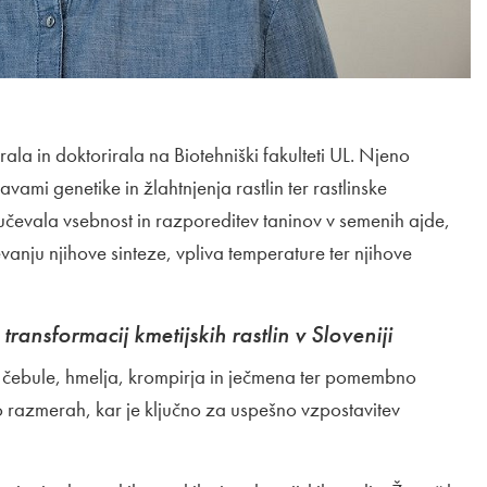
irala in doktorirala na Biotehniški fakulteti UL. Njeno
ami genetike in žlahtnjenja rastlin ter rastlinske
roučevala vsebnost in razporeditev taninov v semenih ajde,
ju njihove sinteze, vpliva temperature ter njihove
ransformacij kmetijskih rastlin v Sloveniji
, čebule, hmelja, krompirja in ječmena ter pomembno
ro razmerah, kar je ključno za uspešno vzpostavitev