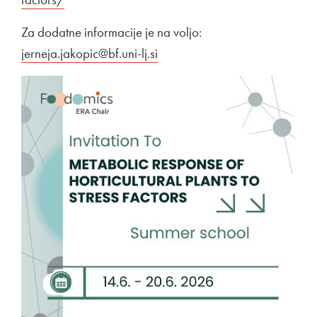
Za dodatne informacije je na voljo:
Zunanja povezava na
jerneja.jakopic@bf.uni-lj.si
Odpira se v novem oknu