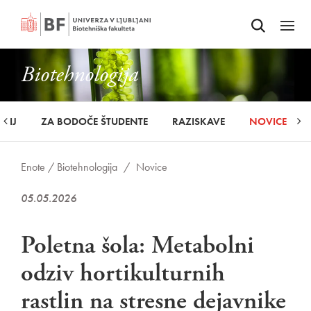
Odpri iskalnik
SKOČI NA VSEBINO
Odpri
Biotehnologija
UDIJ
ZA BODOČE ŠTUDENTE
RAZISKAVE
NOVICE
Enote /
Biotehnologija
/
Novice
05.05.2026
Poletna šola: Metabolni
odziv hortikulturnih
rastlin na stresne dejavnike