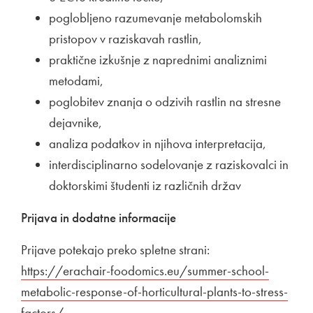
poglobljeno razumevanje metabolomskih
pristopov v raziskavah rastlin,
praktične izkušnje z naprednimi analiznimi
metodami,
poglobitev znanja o odzivih rastlin na stresne
dejavnike,
analiza podatkov in njihova interpretacija,
interdisciplinarno sodelovanje z raziskovalci in
doktorskimi študenti iz različnih držav
Prijava in dodatne informacije
Prijave potekajo preko spletne strani:
Zunanja povezava na
https://erachair-foodomics.eu/summer-school-
metabolic-response-of-horticultural-plants-to-stress-
factors/
Odpira se v novem oknu