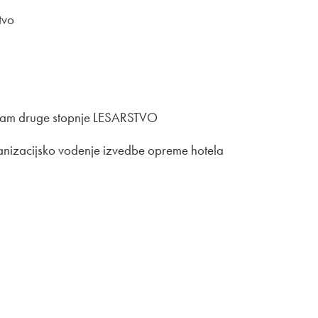
tvo
rogram druge stopnje LESARSTVO
anizacijsko vodenje izvedbe opreme hotela
uzman