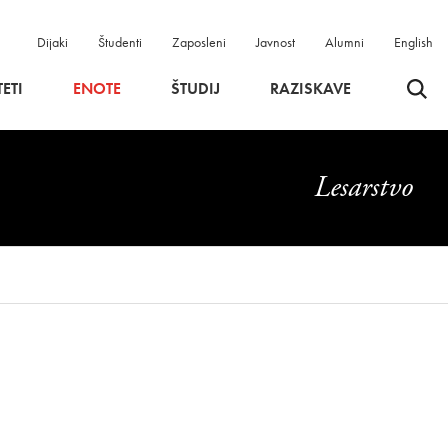
Dijaki
Študenti
Zaposleni
Javnost
Alumni
English
Odpri 
ETI
ENOTE
ŠTUDIJ
RAZISKAVE
Lesarstvo