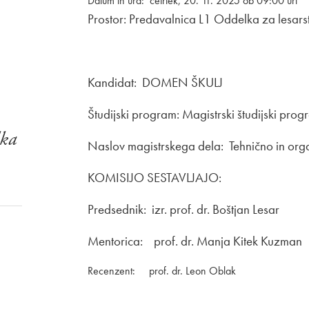
Datum in ura: četrtek, 20. 11. 2025 ob 09:00 uri
Prostor: Predavalnica L1 Oddelka za lesars
Kandidat: DOMEN ŠKULJ
Študijski program: Magistrski študijski p
lka
Naslov magistrskega dela: Tehnično in org
KOMISIJO SESTAVLJAJO:
Predsednik: izr. prof. dr. Boštjan Lesar
Mentorica: prof. dr. Manja Kitek K
Recenzent: prof. dr. Leon Oblak