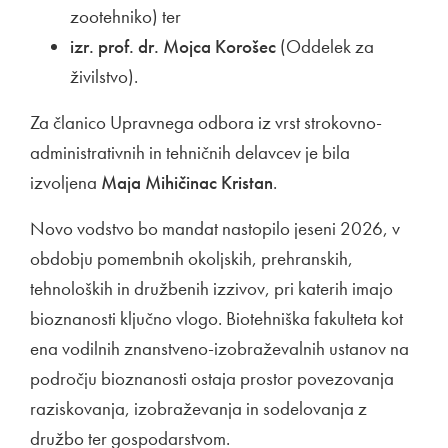
zootehniko) ter
izr. prof. dr. Mojca Korošec
(Oddelek za
živilstvo).
Za članico Upravnega odbora iz vrst strokovno-
administrativnih in tehničnih delavcev je bila
izvoljena
Maja Mihičinac Kristan
.
Novo vodstvo bo mandat nastopilo jeseni 2026, v
obdobju pomembnih okoljskih, prehranskih,
tehnoloških in družbenih izzivov, pri katerih imajo
bioznanosti ključno vlogo. Biotehniška fakulteta kot
ena vodilnih znanstveno-izobraževalnih ustanov na
področju bioznanosti ostaja prostor povezovanja
raziskovanja, izobraževanja in sodelovanja z
družbo ter gospodarstvom.