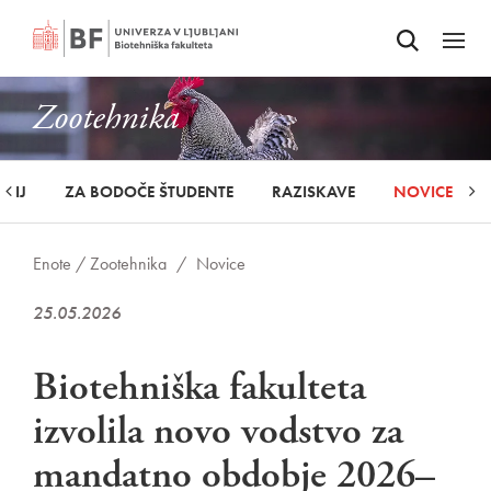
Odpri iskalnik
SKOČI NA VSEBINO
Odpri
Zootehnika
UDIJ
ZA BODOČE ŠTUDENTE
RAZISKAVE
NOVICE
Enote /
Zootehnika
/
Novice
25.05.2026
Biotehniška fakulteta
izvolila novo vodstvo za
mandatno obdobje 2026–