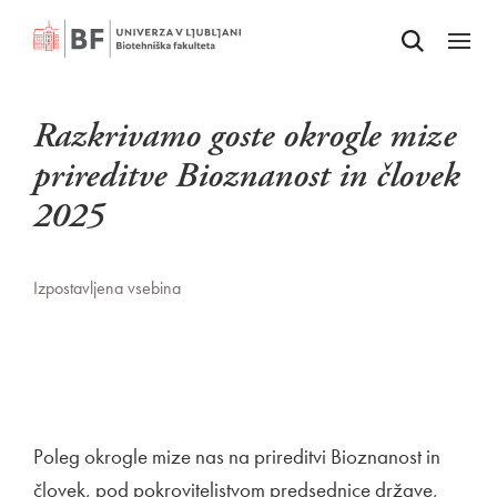
Odpri iskalnik
SKOČI NA VSEBINO
Odpri
Razkrivamo goste okrogle mize
prireditve Bioznanost in človek
2025
Izpostavljena vsebina
Poleg okrogle mize nas na prireditvi Bioznanost in
človek, pod pokroviteljstvom predsednice države,