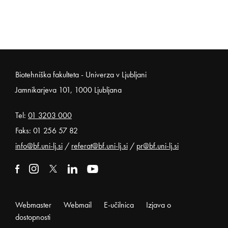
Noga strani
Biotehniška fakulteta - Univerza v Ljubljani
Jamnikarjeva 101, 1000 Ljubljana
Tel:
01 3203 000
Faks: 01 256 57 82
info@bf.uni-lj.si
/
referat@bf.uni-lj.si
/
pr@bf.uni-lj.si
Zunanja povezava na facebook
Odpira se v novem oknu
Zunanja povezava na instagram
Odpira se v novem oknu
Zunanja povezava na x
Odpira se v novem oknu
Zunanja povezava na linkedin
Odpira se v novem oknu
Zunanja povezava na youtube
Odpira se v novem oknu
Webmaster
Webmail
E-učilnica
Izjava o
dostopnosti