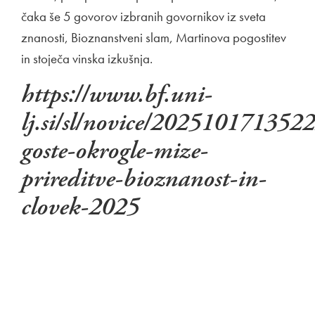
čaka še 5 govorov izbranih govornikov iz sveta
znanosti, Bioznanstveni slam, Martinova pogostitev
in stoječa vinska izkušnja.
https://www.bf.uni-
lj.si/sl/novice/202510171352
goste-okrogle-mize-
prireditve-bioznanost-in-
clovek-2025