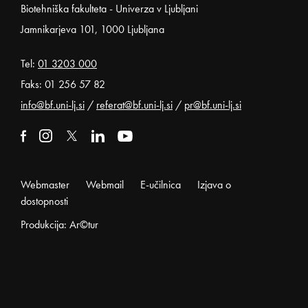
Noga strani
Biotehniška fakulteta - Univerza v Ljubljani
Jamnikarjeva 101, 1000 Ljubljana
Tel:
01 3203 000
Faks: 01 256 57 82
info@bf.uni-lj.si
/
referat@bf.uni-lj.si
/
pr@bf.uni-lj.si
Zunanja povezava na facebook
Odpira se v novem oknu
Zunanja povezava na instagram
Odpira se v novem oknu
Zunanja povezava na x
Odpira se v novem oknu
Zunanja povezava na linkedin
Odpira se v novem oknu
Zunanja povezava na youtube
Odpira se v novem oknu
Webmaster
Webmail
E-učilnica
Izjava o
dostopnosti
Produkcija: Ar©tur