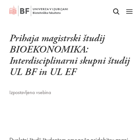
Odpri iskalnik
SKOČI NA VSEBINO
Odpri
Prihaja magistrski študij
BIOEKONOMIKA:
Interdisciplinarni skupni študij
UL BF in UL EF
Izpostavljena vsebina
Dvoletni študij študentom omogoča pridobitev znanj