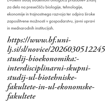
za delo na presečišču biologije, tehnologije,
ekonomije in trajnostnega razvoja ter odpira široke
zaposlitvene možnosti v gospodarstvu, javni upravi
in mednarodnih institucijah.
https://www.bf.uni-
lj.si/sl/novice/2026030512245
studij-bioekonomika:-
interdisciplinarni-skupni-
studij-ul-biotehniske-
fakultete-in-ul-ekonomske-
fakultete