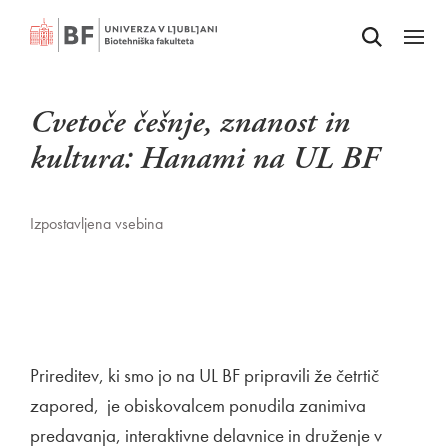
Odpri iskalnik
SKOČI NA VSEBINO
Odpri
Cvetoče češnje, znanost in
kultura: Hanami na UL BF
Izpostavljena vsebina
Prireditev, ki smo jo na UL BF pripravili že četrtič
zapored, je obiskovalcem ponudila zanimiva
predavanja, interaktivne delavnice in druženje v