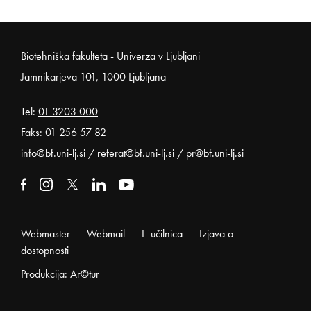
Noga strani
Biotehniška fakulteta - Univerza v Ljubljani
Jamnikarjeva 101, 1000 Ljubljana
Tel:
01 3203 000
Faks: 01 256 57 82
info@bf.uni-lj.si
/
referat@bf.uni-lj.si
/
pr@bf.uni-lj.si
Zunanja povezava na facebook
Odpira se v novem oknu
Zunanja povezava na instagram
Odpira se v novem oknu
Zunanja povezava na x
Odpira se v novem oknu
Zunanja povezava na linkedin
Odpira se v novem oknu
Zunanja povezava na youtube
Odpira se v novem oknu
Webmaster
Webmail
E-učilnica
Izjava o
dostopnosti
Produkcija: Ar©tur