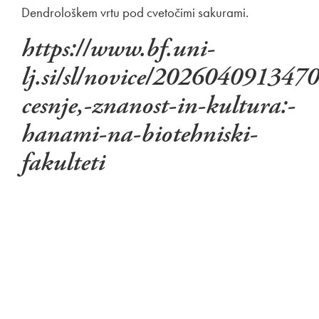
Dendrološkem vrtu pod cvetočimi sakurami.
https://www.bf.uni-
lj.si/sl/novice/2026040913470
cesnje,-znanost-in-kultura:-
hanami-na-biotehniski-
fakulteti