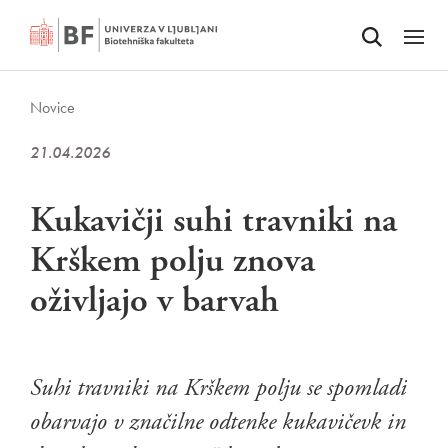
Odpri iskalnik
SKOČI NA VSEBINO
Odpri
Novice
21.04.2026
Kukavičji suhi travniki na
Krškem polju znova
oživljajo v barvah
Suhi travniki na Krškem polju se spomladi
obarvajo v značilne odtenke kukavičevk in