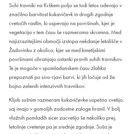
Suhi travniki na Krškem polju se tudi letos odevajo v
značilno barvitost kukavičevk in drugih zgodnje
cvetočih rastlin, ki uspevajo na površinah, kjer je
vegetacija v tem času še razmeroma skromna. Med
najizrazitejšimi območji izstopa nekdanje letališče v
Žadovinku z okolico, kjer se med kmetijskimi
površinami ohranjajo ostanki pravih suhih travnikov.
Te je mogoče v spomladanskem času zlahka
prepoznati po sivo-rjavi barvi, ki jih ločuje od že
bujno zelenih intenzivnih travnikov.
Kljub sušnim razmeram kukavičevke uspešno cvetijo,
saj imajo v gomoljih zadostne zaloge hranil. V bolj
vlažnih pomladih sicer zacvetijo še nekoliko prej,
letošnje cvetenje pa je srednje zgodnje. Suša je