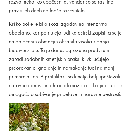
razvoj nekoliko upočasnila, vendar so se rastline
prav v teh dneh najlepše razcvetele.
Krško polje je bilo skozi zgodovino intenzivno
obdelano, kar potrjujejo tudi katastrski zapisi, a se je
na določenih območjih ohranila visoka stopnja
biodiverzitete. Ta je danes ogrožena predvsem
zaradi sodobnih kmetijskih praks, ki vključujejo
preoravanje, gnojenje in namakanje tudi na manj
primernih tleh. V preteklosti so kmetje bolj upoštevali
naravne danosti in ohranjali mozaično krajino, kar je
omogočalo sobivanje pridelave in naravne pestrosti.