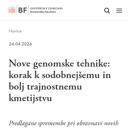
Odpri iskalnik
SKOČI NA VSEBINO
Odpri
Novice
24.04.2026
Nove genomske tehnike:
korak k sodobnejšemu in
bolj trajnostnemu
kmetijstvu
Predlagane spremembe pri obravnavi novih