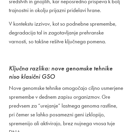
sredstvih in gnojilih, kar neposredno prispeva k bolj
trajnostni in okolju prijazni pridelavi hrane.
V kontekstu izzivov, kot so podnebne spremembe,
degradacija tal in zagotavljanje prehranske
varnosti, so takšne rešitve ključnega pomena.
Ključna razlika: nove genomske tehnike
niso klasični GSO
Nove genomske tehnike omogočajo ciljno usmerjene
spremembe v dednem zapisu organizmov. Gre
predvsem za “urejanje” lastnega genoma rastline,
pri čemer se lahko posamezni geni izklopijo,
spremenijo ali aktivirajo, brez nujnega vnosa tuje