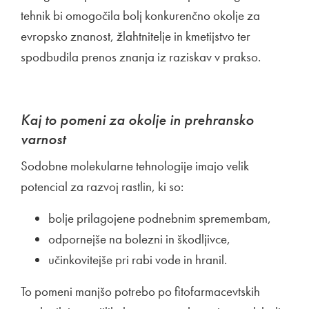
tehnik bi omogočila bolj konkurenčno okolje za
evropsko znanost, žlahtnitelje in kmetijstvo ter
spodbudila prenos znanja iz raziskav v prakso.
Kaj to pomeni za okolje in prehransko
varnost
Sodobne molekularne tehnologije imajo velik
potencial za razvoj rastlin, ki so:
bolje prilagojene podnebnim spremembam,
odpornejše na bolezni in škodljivce,
učinkovitejše pri rabi vode in hranil.
To pomeni manjšo potrebo po fitofarmacevtskih