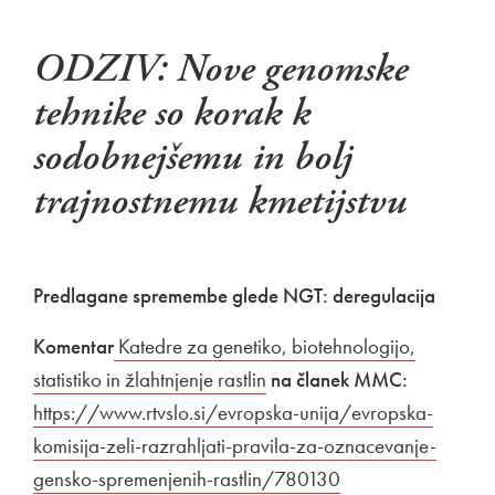
ODZIV: Nove genomske
tehnike so korak k
sodobnejšemu in bolj
trajnostnemu kmetijstvu
Predlagane spremembe glede NGT: deregulacija
Komentar
Zunanja povezava na
Katedre za genetiko, biotehnologijo,
statistiko in žlahtnjenje rastlin
Odpira se v novem oknu
na članek MMC:
Zunanja 
https://www.rtvslo.si/evropska-unija/evropska-
komisija-zeli-razrahljati-pravila-za-oznacevanje-
gensko-spremenjenih-rastlin/780130
Odpira se v novem