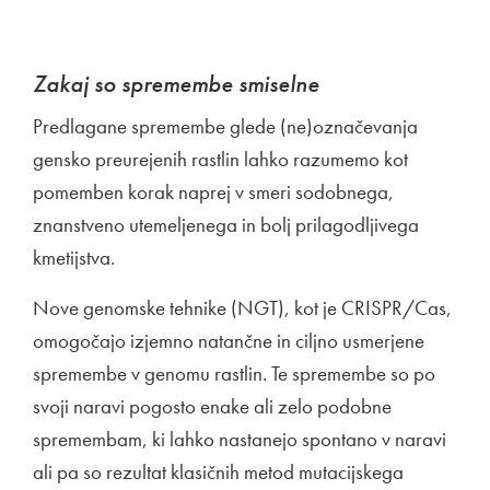
Zakaj so spremembe smiselne
Predlagane spremembe glede (ne)označevanja
gensko preurejenih rastlin lahko razumemo kot
pomemben korak naprej v smeri sodobnega,
znanstveno utemeljenega in bolj prilagodljivega
kmetijstva.
Nove genomske tehnike (NGT), kot je CRISPR/Cas,
omogočajo izjemno natančne in ciljno usmerjene
spremembe v genomu rastlin. Te spremembe so po
svoji naravi pogosto enake ali zelo podobne
spremembam, ki lahko nastanejo spontano v naravi
ali pa so rezultat klasičnih metod mutacijskega