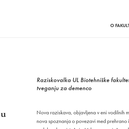
SKOČI NA VSEBINO
O FAKULT
Raziskovalka UL Biotehniške fakulte
tveganju za demenco
ju
Nova raziskava, objavljena v eni vodilnih m
nova spoznanja o povezavi med prehrano in