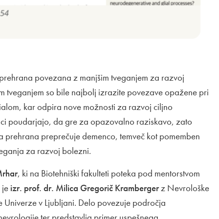
na prehrana povezana z manjšim tveganjem za razvoj
im tveganjem so bile najbolj izrazite povezave opažene pri
ialom, kar odpira nove možnosti za razvoj ciljno
alci poudarjajo, da gre za opazovalno raziskavo, zato
 da prehrana preprečuje demenco, temveč kot pomemben
eganja za razvoj bolezni.
Mrhar
, ki na Biotehniški fakulteti poteka pod mentorstvom
 je
izr. prof. dr. Milica Gregorič Kramberger
z Nevrološke
te Univerze v Ljubljani. Delo povezuje področja
evrologije ter predstavlja primer uspešnega