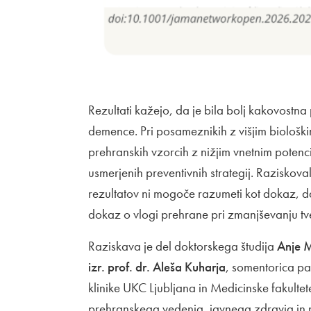
Rezultati kažejo, da je bila bolj kakovost
demence. Pri posameznikih z višjim biološk
prehranskih vzorcih z nižjim vnetnim potenc
usmerjenih preventivnih strategij. Raziskov
rezultatov ni mogoče razumeti kot dokaz,
dokaz o vlogi prehrane pri zmanjševanju tv
Raziskava je del doktorskega študija
Anje 
izr. prof. dr. Aleša Kuharja
, somentorica pa
klinike UKC Ljubljana in Medicinske fakulte
prehranskega vedenja, javnega zdravja in n