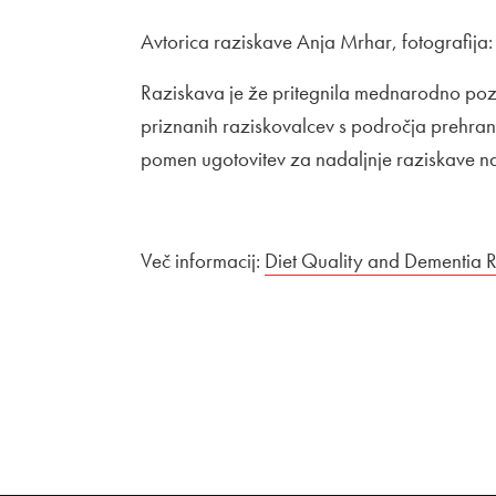
Avtorica raziskave Anja Mrhar, fotografija
Raziskava je že pritegnila mednarodno pozor
priznanih raziskovalcev s področja prehrane
pomen ugotovitev za nadaljnje raziskave 
Več informacij:
Zunanja povezava na
Diet Quality and Dementia R