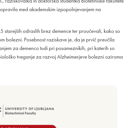
., raziskovalka in doktorska študentka Biotehniške fakultete
elo opravila med akademskim izpopolnjevanjem na
65 starejših odraslih brez demence ter proučevali, kako so
m bolezni. Posebnost raziskave je, da je prvič preučila
njem za demenco tudi pri posameznikih, pri katerih so
biološko tveganje za razvoj Alzheimerjeve bolezni oziroma