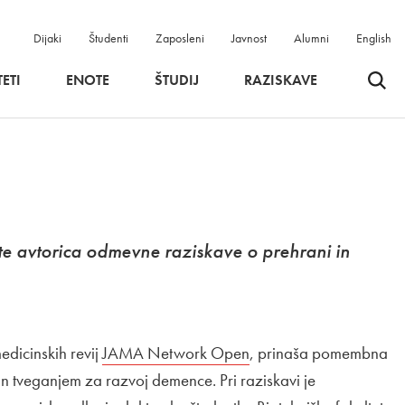
Dijaki
Študenti
Zaposleni
Javnost
Alumni
English
Odpri 
ETI
ENOTE
ŠTUDIJ
RAZISKAVE
te avtorica odmevne raziskave o prehrani in
edicinskih revij
Zunanja povezava na
JAMA Network Open
Odpira se v novem okn
, prinaša pomembna
 tveganjem za razvoj demence. Pri raziskavi je