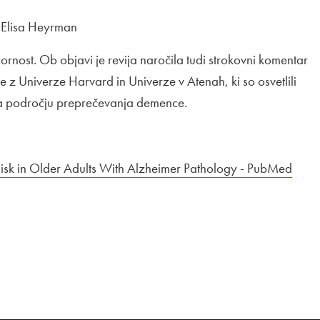
: Elisa Heyrman
nost. Ob objavi je revija naročila tudi strokovni komentar
 z Univerze Harvard in Univerze v Atenah, ki so osvetlili
na področju preprečevanja demence.
isk in Older Adults With Alzheimer Pathology - PubMed
Odpi