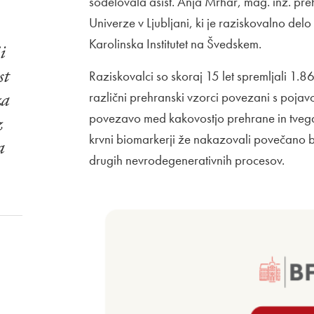
sodelovala asist. Anja Mrhar, mag. inž. preh
Univerze v Ljubljani, ki je raziskovalno d
Karolinska Institutet na Švedskem.
i
st
Raziskovalci so skoraj 15 let spremljali 1.8
za
različni prehranski vzorci povezani s pojavo
povezavo med kakovostjo prehrane in tvega
z
krvni biomarkerji že nakazovali povečano 
a
drugih nevrodegenerativnih procesov.