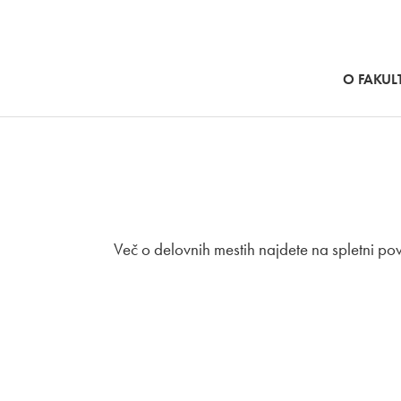
SKOČI NA VSEBINO
O FAKULT
Več o delovnih mestih najdete na spletni po