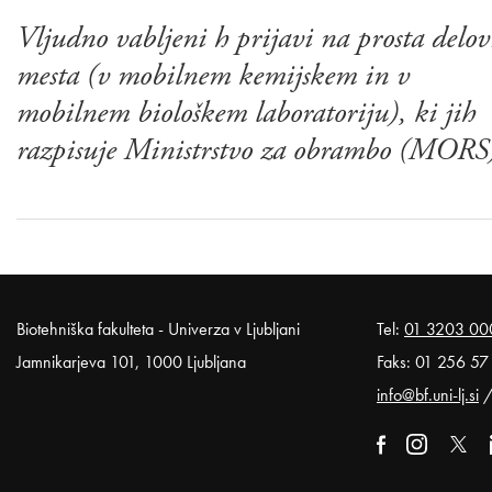
Vljudno vabljeni h prijavi na prosta delo
mesta (v mobilnem kemijskem in v
mobilnem biološkem laboratoriju), ki jih
razpisuje Ministrstvo za obrambo (MORS
Noga strani
Biotehniška fakulteta - Univerza v Ljubljani
Tel:
01 3203 00
Jamnikarjeva 101, 1000 Ljubljana
Faks: 01 256 57
info@bf.uni-lj.si
Zunanja poveza
Odpira se v
Zunanja pov
Odpira
Zunan