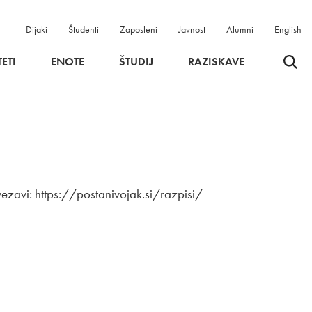
Dijaki
Študenti
Zaposleni
Javnost
Alumni
English
Odpri 
ETI
ENOTE
ŠTUDIJ
RAZISKAVE
vezavi:
Zunanja povezava na
https://postanivojak.si/razpisi/
Odpira se v novem o