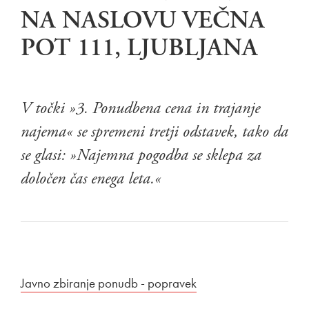
NA NASLOVU VEČNA
POT 111, LJUBLJANA
V točki »3. Ponudbena cena in trajanje
najema« se spremeni tretji odstavek, tako da
se glasi: »Najemna pogodba se sklepa za
določen čas enega leta.«
Povezava na dokument
Javno zbiranje ponudb - popravek
Odpira se v novem o