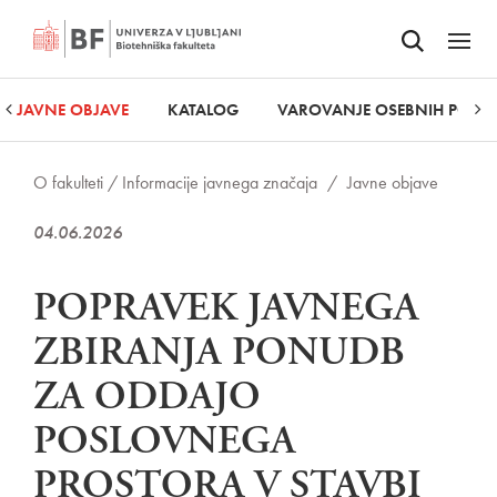
Odpri iskalnik
SKOČI NA VSEBINO
Odpri
JAVNE OBJAVE
KATALOG
VAROVANJE OSEBNIH PODA
O fakulteti /
Informacije javnega značaja
/
Javne objave
04.06.2026
POPRAVEK JAVNEGA
ZBIRANJA PONUDB
ZA ODDAJO
POSLOVNEGA
PROSTORA V STAVBI