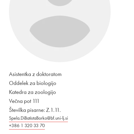
Asistentka z doktoratom
Oddelek za biologijo
Katedra za zoologijo
Večna pot 111
Številka pisarne: Z.1.11.
Spela.DiBatistaBorko@bf.uni-lj.si
+386 1 320 33 70