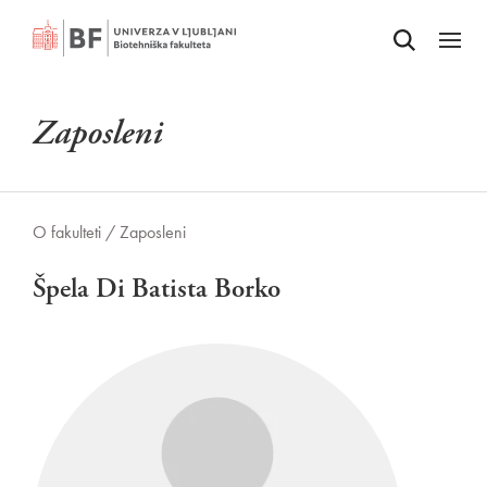
Odpri iskalnik
SKOČI NA VSEBINO
Odpri
Zaposleni
O fakulteti /
Zaposleni
Špela Di Batista Borko