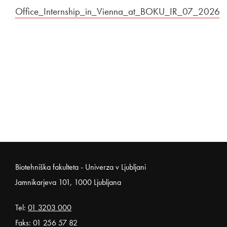
Povezava na dokument
Office_Internship_in_Vienna_at_BOKU_IR_07_2026.p
Odpira se v novem oknu
Noga strani
Biotehniška fakulteta - Univerza v Ljubljani
Jamnikarjeva 101, 1000 Ljubljana
Tel:
01 3203 000
Faks: 01 256 57 82