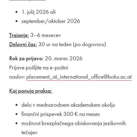
1. julij 2026 ali
september/oktober 2026
Trajanje:
3–6 mesecev
Delovni čas:
30 ur na teden (po dogovoru)
Rok za prijavo:
20. marec 2026
Prijave pošljite na e-poštni
naslov:
placement_at_international_office@boku.ac.at
Kaj ponuja praksa:
delo v mednarodnem akademskem okolju
finančni prispevek 300 € na mesec
možnost brezplačnega obiskovanja jezikovnih
tečajev