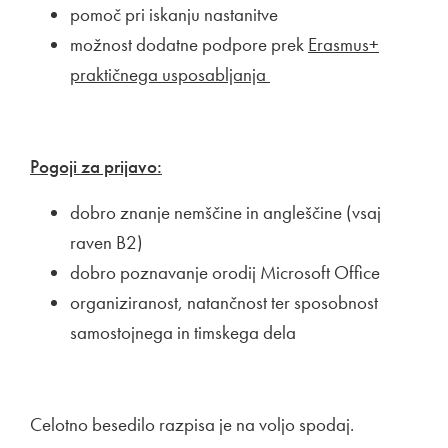
pomoč pri iskanju nastanitve
možnost dodatne podpore prek
Erasmus+
praktičnega usposabljanja
Pogoji za prijavo:
dobro znanje nemščine in angleščine (vsaj
raven B2)
dobro poznavanje orodij Microsoft Office
organiziranost, natančnost ter sposobnost
samostojnega in timskega dela
Celotno besedilo razpisa je na voljo spodaj.