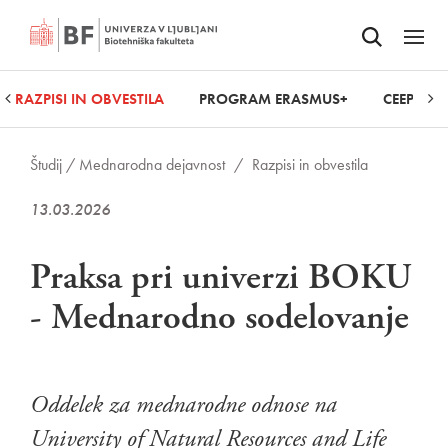
Odpri iskalnik
SKOČI NA VSEBINO
Odpri
RAZPISI IN OBVESTILA
PROGRAM ERASMUS+
CEEPUS
Študij /
Mednarodna dejavnost
/
Razpisi in obvestila
13.03.2026
Praksa pri univerzi BOKU
- Mednarodno sodelovanje
Oddelek za mednarodne odnose na
University of Natural Resources and Life