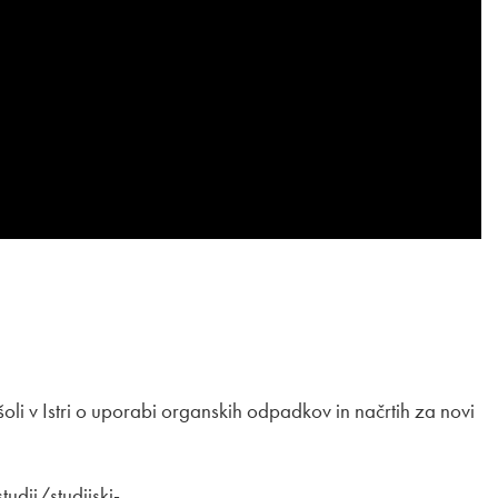
šoli v Istri o uporabi organskih odpadkov in načrtih za novi
tudij/studijski-