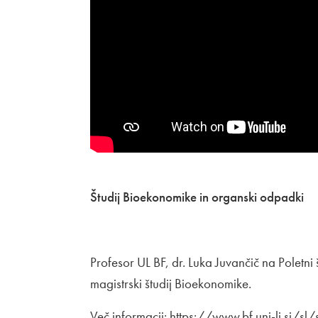
Študij Bioekonomike in organski odpadki
Profesor UL BF, dr. Luka Juvančič na Poletni 
magistrski študij Bioekonomike.
Več informacij:
Zunanja povezava na
https://www.bf.uni-lj.si/sl/s