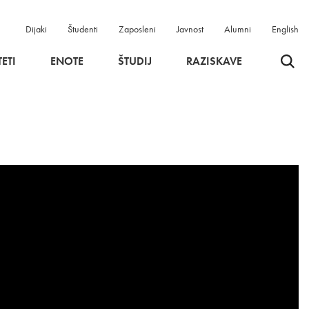
Dijaki
Študenti
Zaposleni
Javnost
Alumni
English
Odpri 
ETI
ENOTE
ŠTUDIJ
RAZISKAVE