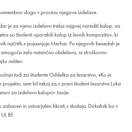
es pomembno vlogo v procesu njegove izdelave.
ar je za njeno izdelavo treba najprej narediti kalup, na
os so študenti uporabili kalup iz lesnih kompozitov, ki
ovih načrtih,« pojasnjuje Merhar. Po njegovih besedah je
r omogoča zelo natančno obdelavo, ni stroškovno
jšo rešitev.
kušnja tudi za študente Oddelka za lesarstvo. »Ko je
projektu, sem bil takoj za,« pravi študent lesarstva Luka
ramov za izdelavo kalupov šasije.
lo zabaven in ustvarjalen hkrati,« dodaja. Dirkalnik bo v
 UL BF.