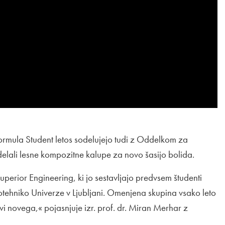
Formula Student letos sodelujejo tudi z Oddelkom za
izdelali lesne kompozitne kalupe za novo šasijo bolida.
uperior Engineering, ki jo sestavljajo predvsem študenti
ktrotehniko Univerze v Ljubljani. Omenjena skupina vsako leto
avi novega,« pojasnjuje izr. prof. dr. Miran Merhar z