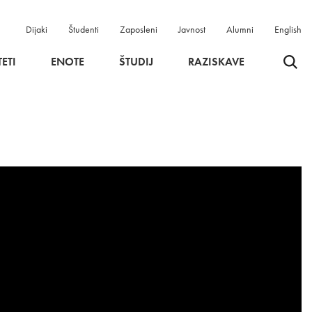
Dijaki
Študenti
Zaposleni
Javnost
Alumni
English
Odpri 
ETI
ENOTE
ŠTUDIJ
RAZISKAVE