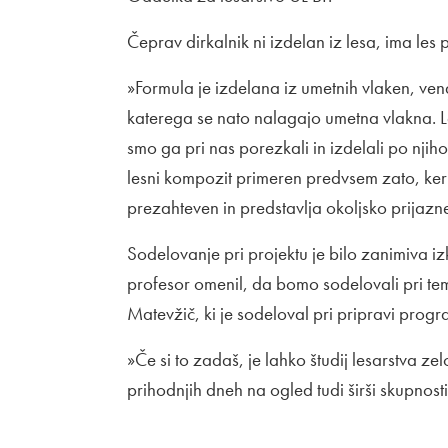
Čeprav dirkalnik ni izdelan iz lesa, ima l
»Formula je izdelana iz umetnih vlaken, vend
katerega se nato nalagajo umetna vlakna. Let
smo ga pri nas porezkali in izdelali po njih
lesni kompozit primeren predvsem zato, ke
prezahteven in predstavlja okoljsko prijazne
Sodelovanje pri projektu je bilo zanimiva iz
profesor omenil, da bomo sodelovali pri tem 
Matevžič, ki je sodeloval pri pripravi prog
»Če si to zadaš, je lahko študij lesarstva ze
prihodnjih dneh na ogled tudi širši skupnosti