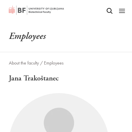
Odpri iskalnik
SKIP TO MAIN CONTENT
Odpri
Employees
About the faculty /
Employees
Jana Trakoštanec