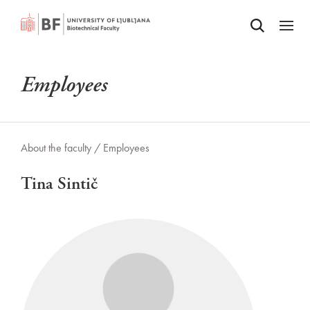
Odpri iskalnik
SKIP TO MAIN CONTENT
Odpri
Employees
About the faculty /
Employees
Tina Sintič