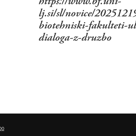
https://www.bf.uni-
lj.si/sl/novice/20251
biotehniski-fakulteti-u
dialoga-z-druzbo
00