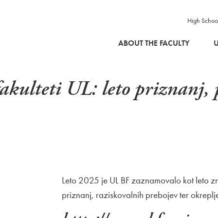
High Schoo
SKIP TO MAIN CONTENT
ABOUT THE FACULTY
U
akulteti UL: leto priznanj, 
Leto 2025 je UL BF zaznamovalo kot leto zn
priznanj, raziskovalnih prebojev ter okrepl