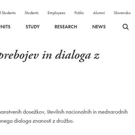
l Students
Students
Employees
Public
Alumni
Slovensko
Odpri 
NITS
STUDY
RESEARCH
NEWS
prebojev in dialoga z
anstvenih dosežkov, številnih nacionalnih in mednarodnih
jenega dialoga znanosti z družbo.