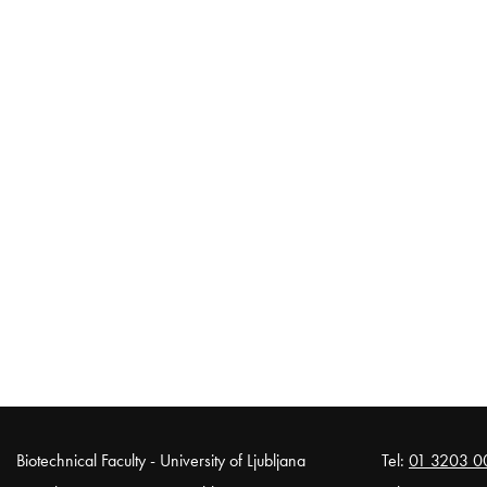
Noga strani
Biotechnical Faculty - University of Ljubljana
Tel:
01 3203 0