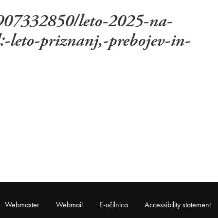
21907332850/leto-2025-na-
l:-leto-priznanj,-prebojev-in-
Webmaster
Webmail
E-učilnica
Accessibility statement