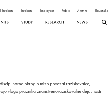
l Students
Students
Employees
Public
Alumni
Slovensko
Odpri 
NITS
STUDY
RESEARCH
NEWS
erdisciplinarno okroglo mizo povezal raziskovalce,
 svojo vlogo praznika znanstvenoraziskovalne dejavnosti