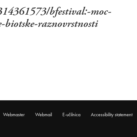
1314361573/bfestival:-moc-
-biotske-raznovrstnosti
Webmaster
Webmail
E-učilnica
Accessibility statement