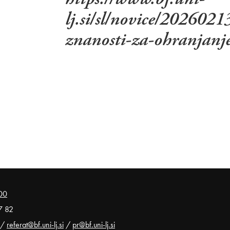
lj.si/sl/novice/202602
znanosti-za-ohranjanje
00
7 82
/
referat@bf.uni-lj.si
/
pr@bf.uni-lj.si