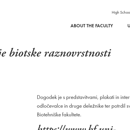
High Schoo
SKIP TO MAIN CONTENT
ABOUT THE FACULTY
U
 biotske raznovrstnosti
Dogodek je s predstavitvami, plakati in int
odločevalce in druge deležnike ter potrdil
Biotehniške fakultete.
https://www.bf.uni-