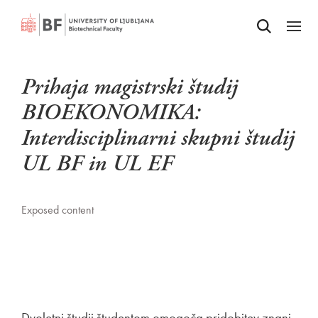
Odpri iskalnik
SKIP TO MAIN CONTENT
Odpri
Prihaja magistrski študij
BIOEKONOMIKA:
Interdisciplinarni skupni študij
UL BF in UL EF
Exposed content
Dvoletni študij študentom omogoča pridobitev znanj