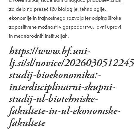
za delo na presečišču biologije, tehnologije,
ekonomije in trajnostnega razvoja ter odpira široke
zaposlitvene možnosti v gospodarstvu, javni upravi
in mednarodnih institucijah.
https://www.bf.uni-
lj.si/sl/novice/2026030512245
studij-bioekonomika:-
interdisciplinarni-skupni-
studij-ul-biotehniske-
fakultete-in-ul-ekonomske-
fakultete