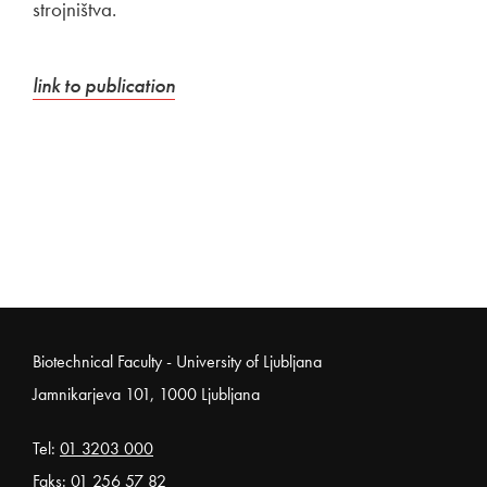
strojništva.
External link to
Open in new window
link to publication
Noga strani
Biotechnical Faculty - University of Ljubljana
Jamnikarjeva 101, 1000 Ljubljana
Tel:
01 3203 000
Faks: 01 256 57 82