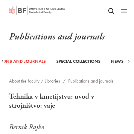
Odpri iskalnik
SKIP TO MAIN CONTENT
Odpri
Publications and journals
ATIONS AND JOURNALS
SPECIAL COLLECTIONS
NEWS
About the faculty /
Libraries
/
Publications and journals
Tehnika v kmetijstvu: uvod v
strojništvo: vaje
Bernik Rajko