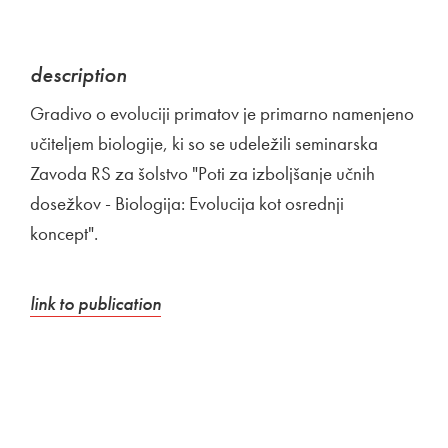
description
Gradivo o evoluciji primatov je primarno namenjeno
učiteljem biologije, ki so se udeležili seminarska
Zavoda RS za šolstvo "Poti za izboljšanje učnih
dosežkov - Biologija: Evolucija kot osrednji
koncept".
External link to
Open in new window
link to publication