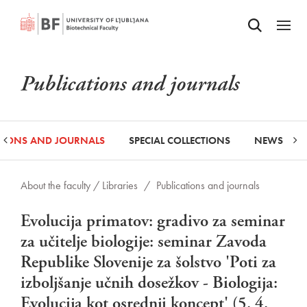
Odpri iskalnik
SKIP TO MAIN CONTENT
Odpri
Publications and journals
ATIONS AND JOURNALS
SPECIAL COLLECTIONS
NEWS
About the faculty /
Libraries
/
Publications and journals
Evolucija primatov: gradivo za seminar
za učitelje biologije: seminar Zavoda
Republike Slovenije za šolstvo 'Poti za
izboljšanje učnih dosežkov - Biologija:
Evolucija kot osrednji koncept' (5. 4.