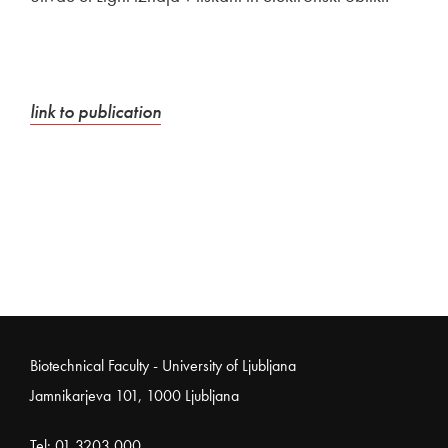
External link to
Open in new window
link to publication
Noga strani
Biotechnical Faculty - University of Ljubljana
Jamnikarjeva 101, 1000 Ljubljana
Tel:
01 3203 000