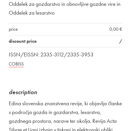
Oddelek za gozdarstvo in obnovljive gozdne vire in
Oddelek za lesarstvo
price
0,00 €
discount price
/
ISSN/EISSN: 2335-3112/2335-3953
COBISS
description
Edina slovenska znanstvena revije, ki objavlja članke
s področja gozda in gozdarstva, lesarstva,
gozdnega prostora, narave ter okolja. Revija Acta
Silvae et Ligni izhaja v tiskani in elektronski obliki.