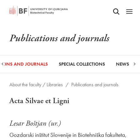
Odpri iskalnik
SKIP TO MAIN CONTENT
Odpri
Publications and journals
ATIONS AND JOURNALS
SPECIAL COLLECTIONS
NEWS
About the faculty /
Libraries
/
Publications and journals
Acta Silvae et Ligni
Lesar Boštjan (ur.)
Gozdarski inštitut Slovenije in Biotehniška fakulteta,