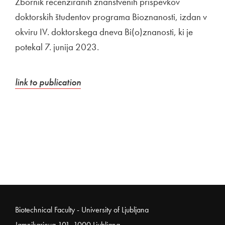
Zbornik recenziranih znanstvenih prispevkov
doktorskih študentov programa Bioznanosti, izdan v
okviru IV. doktorskega dneva Bi(o)znanosti, ki je
potekal 7. junija 2023.
External link to
Open in new window
link to publication
Noga strani
Biotechnical Faculty - University of Ljubljana
Jamnikarjeva 101, 1000 Ljubljana