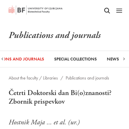
Odpri iskalnik
SKIP TO MAIN CONTENT
Odpri
Publications and journals
ATIONS AND JOURNALS
SPECIAL COLLECTIONS
NEWS
About the faculty /
Libraries
/
Publications and journals
Četrti Doktorski dan Bi(o)znanosti?
Zbornik prispevkov
Hostnik Maja ... et al. (ur.)