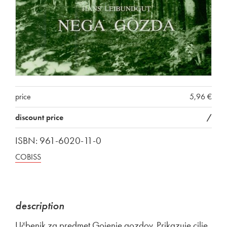
price
5,96 €
discount price
/
ISBN: 961-6020-11-0
COBISS
description
Učbenik za predmet Gojenje gozdov. Prikazuje cilje