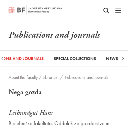
Odpri iskalnik
SKIP TO MAIN CONTENT
Odpri
Publications and journals
ATIONS AND JOURNALS
SPECIAL COLLECTIONS
NEWS
About the faculty /
Libraries
/
Publications and journals
Nega gozda
Leibundgut Hans
Biotehniška fakulteta, Oddelek za gozdarstvo in