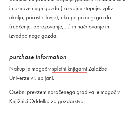
in osnove nege gozda (razvojne stopnje, vpliv
okolja, prirastoslovje), ukrepe pri negi gozda
(redčenje, obrezovanje, …) in načrtovanje in
izvedbo nege gozda.
purchase information
Nakup je mogoč v
External link to
spletni knjigarni
Open in new window
Založbe
Univerze v Ljubljani.
Osebni prevzem naročenega gradiva je mogoč v
External
Knjižnici Oddelka za gozdarstvo.
Open in new window