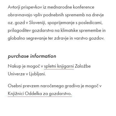
Avtorji prispevkov iz mednarodne konference
obravnavajo vpliv podnebnih sprememb na drevje
oz. gozd v Sloveniji, spoprijemanje s posledicami,
prilagoditev gozdarstva na klimatske spremembe in
globalno segrevanje ter zdravje in varstvo gozdov.
purchase information
Nakup je mogoč v
External link to
spletni knjigarni
Open in new window
Založbe
Univerze v Ljubljani.
Osebni prevzem naročenega gradiva je mogoč v
External
Knjižnici Oddelka za gozdarstvo.
Open in new window