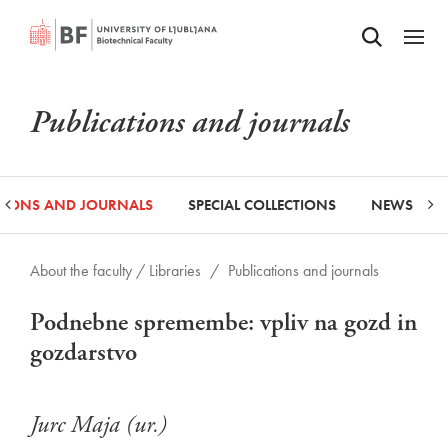
Odpri iskalnik
SKIP TO MAIN CONTENT
Odpri
Publications and journals
ATIONS AND JOURNALS
SPECIAL COLLECTIONS
NEWS
About the faculty /
Libraries
/
Publications and journals
Podnebne spremembe: vpliv na gozd in
gozdarstvo
Jurc Maja (ur.)