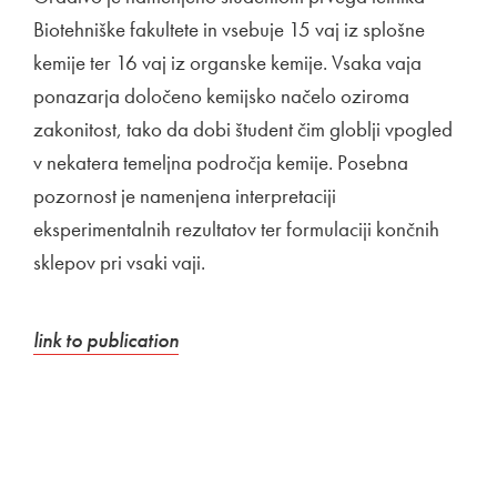
Biotehniške fakultete in vsebuje 15 vaj iz splošne
kemije ter 16 vaj iz organske kemije. Vsaka vaja
ponazarja določeno kemijsko načelo oziroma
zakonitost, tako da dobi študent čim globlji vpogled
v nekatera temeljna področja kemije. Posebna
pozornost je namenjena interpretaciji
eksperimentalnih rezultatov ter formulaciji končnih
sklepov pri vsaki vaji.
External link to
Open in new window
link to publication