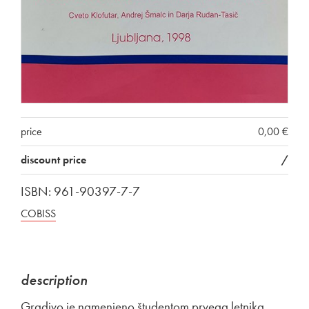
price
0,00 €
discount price
/
ISBN: 961-90397-7-7
COBISS
description
Gradivo je namenjeno študentom prvega letnika