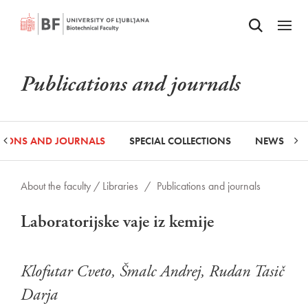
Odpri iskalnik
SKIP TO MAIN CONTENT
Odpri
Publications and journals
ATIONS AND JOURNALS
SPECIAL COLLECTIONS
NEWS
About the faculty /
Libraries
/
Publications and journals
Laboratorijske vaje iz kemije
Klofutar Cveto, Šmalc Andrej, Rudan Tasič
Darja