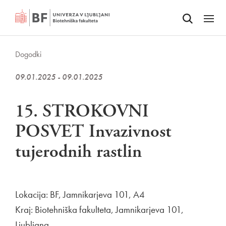
Odpri iskalnik
SKOČI NA VSEBINO
Odpri
Dogodki
09.01.2025 - 09.01.2025
15. STROKOVNI
POSVET Invazivnost
tujerodnih rastlin
Lokacija: BF, Jamnikarjeva 101, A4
Kraj: Biotehniška fakulteta, Jamnikarjeva 101,
Ljubljana