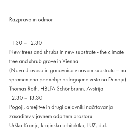
Razprava in odmor
11.30 – 12.30
New trees and shrubs in new substrate - the climate
tree and shrub grove in Vienna
(Nova drevesa in grmovnice v novem substratu – na
spremenjeno podnebje prilagojene vrste na Dunaju)
Thomas Roth, HBLFA Schönbrunn, Avstrija
12.30 – 13.30
Pogoji, omejitve in drugi dejavniki načrtovanja
zasaditev v javnem odprtem prostoru
Urška Kranjc, krajinska arhitektka, LUZ, d.d.