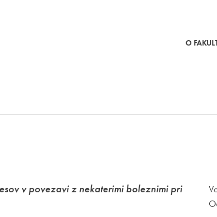
SKOČI NA VSEBINO
O FAKULT
sov v povezavi z nekaterimi boleznimi pri
Vo
O