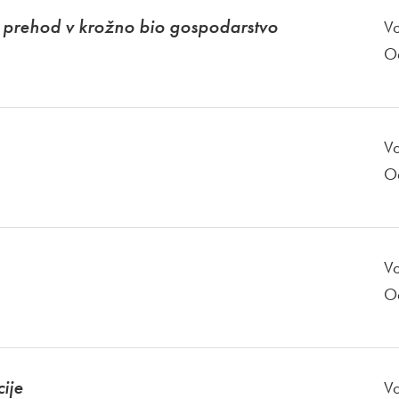
prehod v krožno bio gospodarstvo
Vo
O
Vo
O
Vo
O
cije
Vo