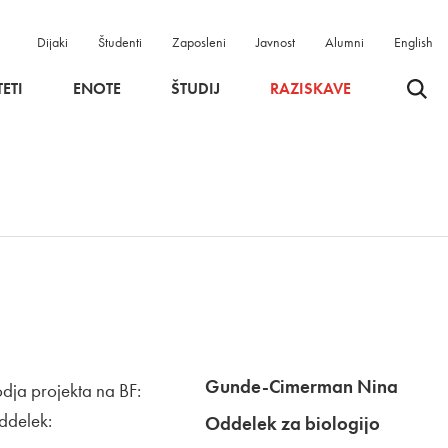
Dijaki
Študenti
Zaposleni
Javnost
Alumni
English
Odpri 
ETI
ENOTE
ŠTUDIJ
RAZISKAVE
Gunde-Cimerman Nina
dja projekta na BF:
ddelek:
Oddelek za biologijo