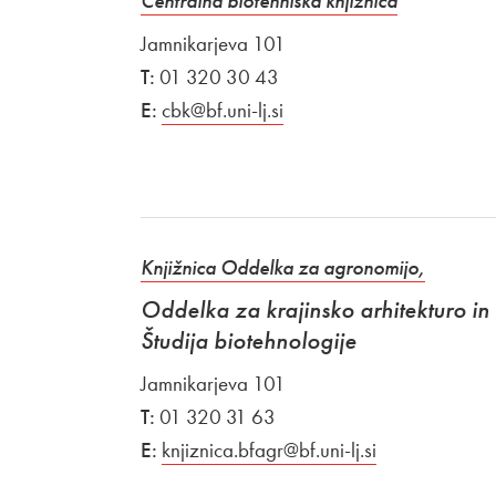
Centralna biotehniška knjižnica
Jamnikarjeva 101
T:
01 320 30 43
E:
cbk@bf.uni-lj.si
Knjižnica Oddelka za agronomijo,
Oddelka za krajinsko arhitekturo in
Študija biotehnologije
Jamnikarjeva 101
T:
01 320 31 63
E:
knjiznica.bfagr@bf.uni-lj.si