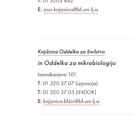
T:
01 3203 842
E:
zoo-knjiznica@bf.uni-lj.si
Knjižnica Oddelka za živilstvo
in Oddelka za mikrobiologijo
Jamnikarjeva 101
T:
01 320 37 07 (izposoja)
T:
01 320 37 05 (INDOK)
E:
knjiznica.bfziv@bf.uni-lj.si