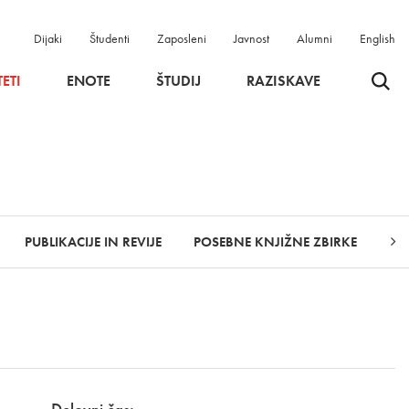
Dijaki
Študenti
Zaposleni
Javnost
Alumni
English
Odpri 
ETI
ENOTE
ŠTUDIJ
RAZISKAVE
PUBLIKACIJE IN REVIJE
POSEBNE KNJIŽNE ZBIRKE
NO