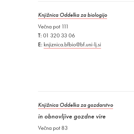
Knjižnica Oddelka za biologijo
Večna pot 111
T:
01 320 33 06
E:
knjiznica.bfbio@bf.uni-lj.si
Knjižnica Oddelka za gozdarstvo
in obnovljive gozdne vire
Večna pot 83