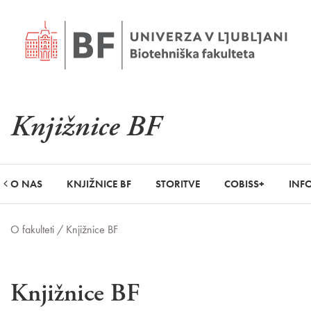
Knjižnice BF
O NAS
KNJIŽNICE BF
STORITVE
COBISS+
INFO
O fakulteti /
Knjižnice BF
Knjižnice BF