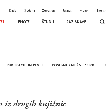
Dijaki
Študenti
Zaposleni
Javnost
Alumni
English
Odpri 
ETI
ENOTE
ŠTUDIJ
RAZISKAVE
PUBLIKACIJE IN REVIJE
POSEBNE KNJIŽNE ZBIRKE
NO
 iz drugih knjižnic