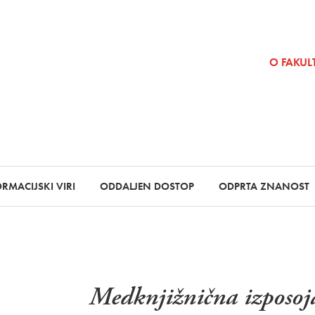
SKOČI NA VSEBINO
O FAKULT
RMACIJSKI VIRI
ODDALJEN DOSTOP
ODPRTA ZNANOST
Medknjižnična izposoja