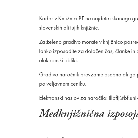
Kadar v Knjižnici BF ne najdete iskanega gr
slovenskih ali tujih knjižnic.
Za želeno gradivo morate v knjižnico posre
lahko izposodite za določen čas, članke in 
elektronski obliki.
Gradivo naročnik prevzame osebno ali ga pre
po veljavnem ceniku.
Elektronski naslov za naročilo:
illbflj@bf.uni-
Medknjižnična izposoja