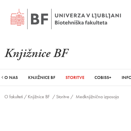
Knjižnice BF
O NAS
KNJIŽNICE BF
STORITVE
COBISS+
INFO
O fakulteti /
Knjižnice BF
/ Storitve /
Medknjižnična izposoja