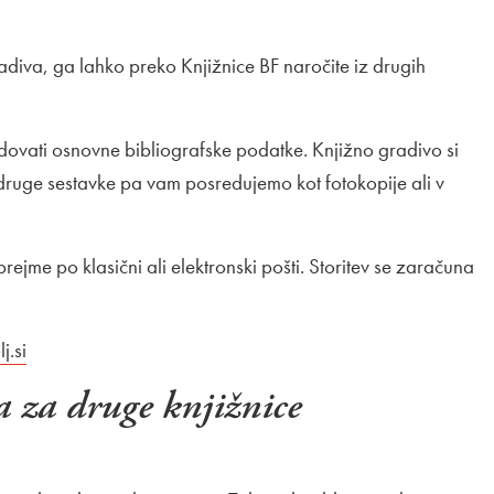
adiva, ga lahko preko Knjižnice BF naročite iz drugih
dovati osnovne bibliografske podatke. Knjižno gradivo si
druge sestavke pa vam posredujemo kot fotokopije ali v
jme po klasični ali elektronski pošti. Storitev se zaračuna
lj.si
 za druge knjižnice