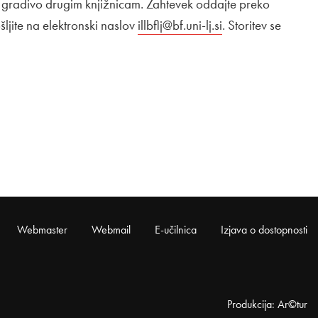
gradivo drugim knjižnicam. Zahtevek oddajte preko
jite na elektronski naslov
illbflj@bf.uni-lj.si
. Storitev se
Webmaster
Webmail
E-učilnica
Izjava o dostopnosti
Produkcija: Ar©tur