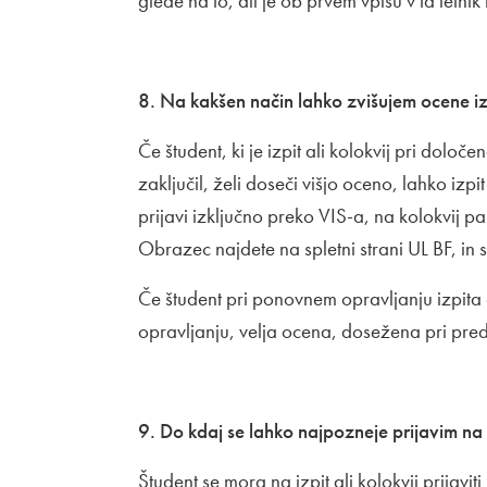
glede na to, ali je ob prvem vpisu v ta letnik 
8. Na kakšen način lahko zvišujem ocene iz
Če študent, ki je izpit ali kolokvij pri dolo
zaključil, želi doseči višjo oceno, lahko izpi
prijavi izključno preko VIS-a, na kolokvij p
Obrazec najdete na spletni strani UL BF, in s
Če študent pri ponovnem opravljanju izpita
opravljanju, velja ocena, dosežena pri pred
9. Do kdaj se lahko najpozneje prijavim na 
Študent se mora na izpit ali kolokvij prijavi