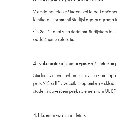
V dodatno leto se študent vpiše po končanem 
letnika ali spremenil študijskega programa i
Če želi študent v naslednjem študijskem letu 
oddelčnemu referatu.
4. Kako poteka izjemni vpis v višji letnik in
Študenti za uveljavljanje pravice izjemnega v
prek VIS-a BF v začetku septembra v skladu
študenti obveščeni prek spletne strani UL BF,
4.1 Izjemni vpis v višji letnik