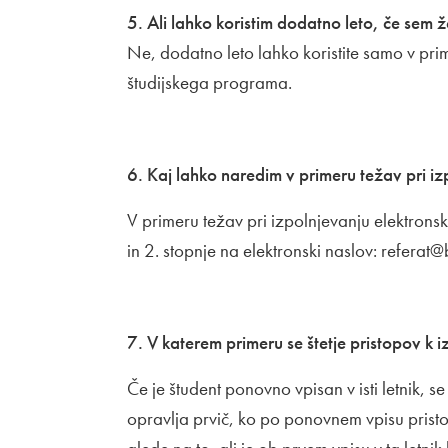
5. Ali lahko koristim dodatno leto, če sem ž
Ne, dodatno leto lahko koristite samo v prime
študijskega programa.
6. Kaj lahko naredim v primeru težav pri iz
V primeru težav pri izpolnjevanju elektronsk
in 2. stopnje na elektronski naslov: referat@bf
7. V katerem primeru se štetje pristopov k i
Če je študent ponovno vpisan v isti letnik, se
opravlja prvič, ko po ponovnem vpisu pristop