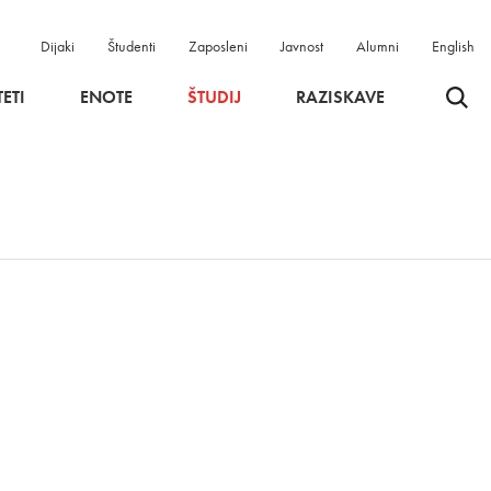
Dijaki
Študenti
Zaposleni
Javnost
Alumni
English
Odpri 
ETI
ENOTE
ŠTUDIJ
RAZISKAVE
m oknu