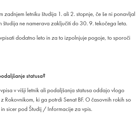
zadnjem letniku študija 1. ali 2. stopnje, če še ni ponavljal
n študija ne namerava zaključiti do 30. 9. tekočega leta.
vpisati dodatno leto in za to izpolnjuje pogoje, to sporoči
 podaljšanje statusa?
pisa v višji letnik ali podaljšanja statusa oddajo vlogo
 z Rokovnikom, ki ga potrdi Senat BF. O časovnih rokih so
 in sicer pod Študij / Informacije za vpis.