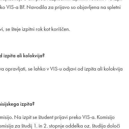
reko VIS-a BF. Navodila za prijavo so objavljena na spletni
i, se šteje izpitni rok kot koriščen.
izpita ali kolokvija?
 opravljati, se lahko v VIS-u odjavi od izpita ali kolokvija
isijskega izpita?
omisijo. Na izpit se študent prijavi preko VIS-a. Komisijo
Komisija za študij 1. in 2. stopnje oddelka oz. študija določi