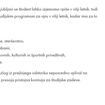
bljani se študent lahko izjemoma vpiše v višji letnik, tudi
tudijskim programom za vpis v višji letnik, kadar ima za to
e, starševstvo,
rebami,
vnih, kulturnih in športnih prireditvah,
e.
azlog iz prejšnjega odstavka neposredno vplival na
 presoja pristojna komisija za študijske zadeve.