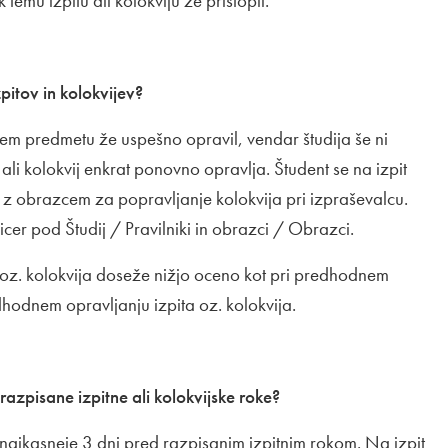
k temu izpitu ali kolokviju že pristopil.
pitov in kolokvijev?
čenem predmetu že uspešno opravil, vendar študija še ni
t ali kolokvij enkrat ponovno opravlja. Študent se na izpit
a z obrazcem za popravljanje kolokvija pri izpraševalcu.
icer pod Študij / Pravilniki in obrazci / Obrazci.
 oz. kolokvija doseže nižjo oceno kot pri predhodnem
hodnem opravljanju izpita oz. kolokvija.
razpisane izpitne ali kolokvijske roke?
ti najkasneje 3 dni pred razpisanim izpitnim rokom. Na izpit