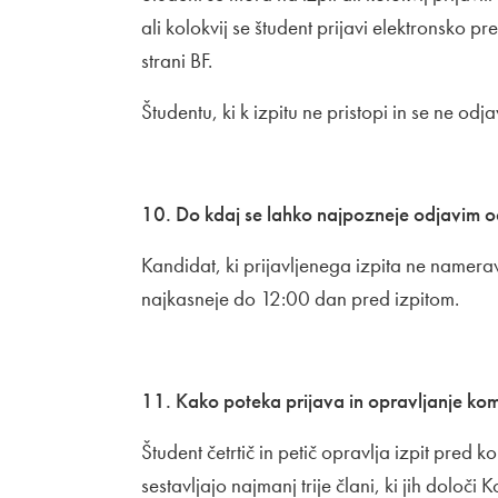
ali kolokvij se študent prijavi elektronsko p
strani BF.
Študentu, ki k izpitu ne pristopi in se ne odjav
10. Do kdaj se lahko najpozneje odjavim od 
Kandidat, ki prijavljenega izpita ne namerava
najkasneje do 12:00 dan pred izpitom.
11. Kako poteka prijava in opravljanje kom
Študent četrtič in petič opravlja izpit pred k
sestavljajo najmanj trije člani, ki jih določi 