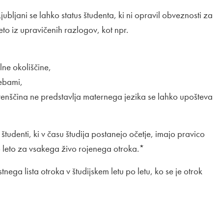
ubljani se lahko status študenta, ki ni opravil obveznosti za
 leto iz upravičenih razlogov, kot npr.
lne okoliščine,
rebami,
slovenščina ne predstavlja maternega jezika se lahko upošteva
 študenti, ki v času študija postanejo očetje, imajo pravico
 leto za vsakega živo rojenega otroka.*
tnega lista otroka v študijskem letu po letu, ko se je otrok