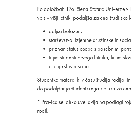
Po določbah 126. člena Statuta Univerze v Lj
vpis v višji letnik, podaljša za eno študijsko
daljša bolezen,
starševstvo, izjemne družinske in socia
priznan status osebe s posebnimi pot
tujim študenti prvega letnika, ki jim 
učenje slovenščine.
Študentke matere, ki v času študija rodijo, in
do podaljšanja študentskega statusa za eno
* Pravica se lahko uveljavlja na podlagi rojs
rodil.