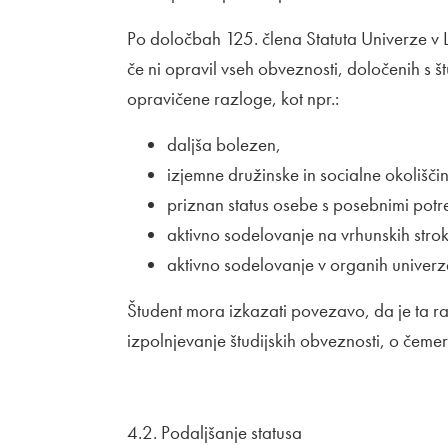
Po določbah 125. člena Statuta Univerze v Lju
če ni opravil vseh obveznosti, določenih s š
opravičene razloge, kot npr.:
daljša bolezen,
izjemne družinske in socialne okoliščin
priznan status osebe s posebnimi pot
aktivno sodelovanje na vrhunskih stroko
aktivno sodelovanje v organih univerz
Študent mora izkazati povezavo, da je ta r
izpolnjevanje študijskih obveznosti, o čemer
4.2. Podaljšanje statusa