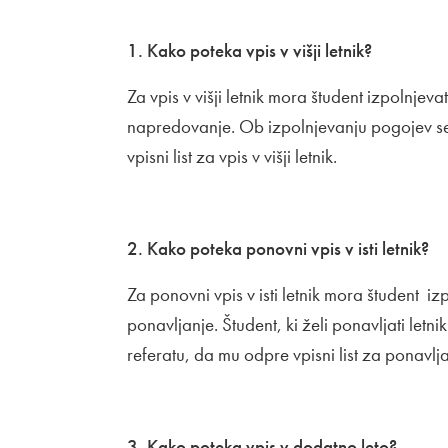
1. Kako poteka vpis v višji letnik?
Za vpis v višji letnik mora študent izpolnje
napredovanje. Ob izpolnjevanju pogojev se
vpisni list za vpis v višji letnik.
2. Kako poteka ponovni vpis v isti letnik?
Za ponovni vpis v isti letnik mora študent 
ponavljanje. Študent, ki želi ponavljati let
referatu, da mu odpre vpisni list za ponavlja
3. Kako poteka vpis v dodatno leto?