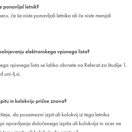
e ponavljal letnik?
ru, če še niste ponavljali letnika ali če niste menjali
polnjevanju elektronskega vpisnega lista?
ega vpisnega lista se lahko obrnete na Referat za študije 1.
.uni-lj.si.
zpitu in kolokviju prične znova?
 šteje, da posamezni izpit ali kolokvij iz tega letnika
i opravljanja določenega izpita ali kolokvija in sicer ne