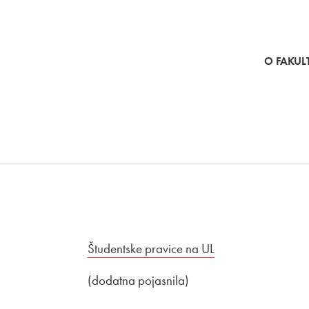
SKOČI NA VSEBINO
O FAKULT
Povezava na dokument
Študentske pravice na UL
Odpira se v nove
(dodatna pojasnila)