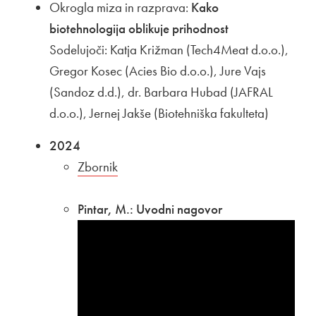
Okrogla miza in razprava:
Kako
biotehnologija oblikuje prihodnost
Sodelujoči: Katja Križman (Tech4Meat d.o.o.),
Gregor Kosec (Acies Bio d.o.o.), Jure Vajs
(Sandoz d.d.), dr. Barbara Hubad (JAFRAL
d.o.o.), Jernej Jakše (Biotehniška fakulteta)
2024
Povezava na dokument
Zbornik
Odpira se v novem oknu
Pintar, M.: Uvodni nagovor