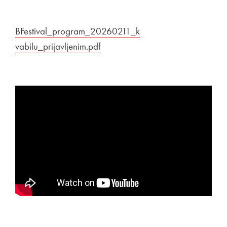
Povezava na dokument
BFestival_program_20260211_k
vabilu_prijavljenim.pdf
Odpira se v novem oknu