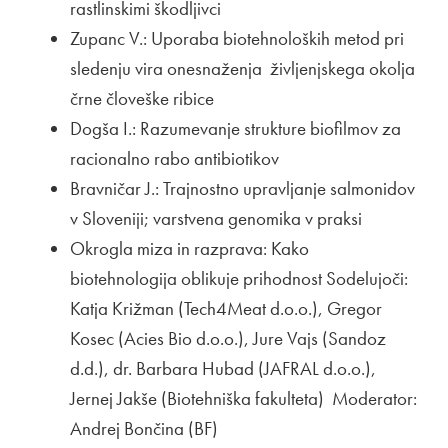
rastlinskimi škodljivci
Zupanc V.: Uporaba biotehnoloških metod pri
sledenju vira onesnaženja življenjskega okolja
črne človeške ribice
Dogša I.: Razumevanje strukture biofilmov za
racionalno rabo antibiotikov
Bravničar J.: Trajnostno upravljanje salmonidov
v Sloveniji; varstvena genomika v praksi
Okrogla miza in razprava: Kako
biotehnologija oblikuje prihodnost
Sodelujoči:
Katja Križman (Tech4Meat d.o.o.), Gregor
Kosec (Acies Bio d.o.o.), Jure Vajs (Sandoz
d.d.), dr. Barbara Hubad (JAFRAL d.o.o.),
Jernej Jakše (Biotehniška fakulteta) Moderator:
Andrej Bončina (BF)