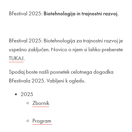
BFestival 2025:
Biotehnologija in trajnostni razvoj
.
BFestival 2025: Biotehnologija za trajnostni razvoj je
uspešno zaključen. Novico o njem si lahko preberete
Zunanja povezava na
TUKAJ
Odpira se v novem oknu
.
Spodaj boste našli posnetek celotnega dogodka
BFestivala 2025. Vabljeni k ogledu.
2025
Zunanja povezava na
Zbornik
Odpira se v novem oknu
Zunanja povezava na
Program
Odpira se v novem oknu