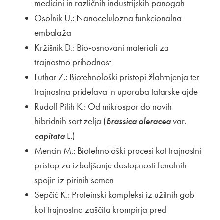
medicini in različnih industrijskih panogah
Osolnik U.: Nanocelulozna funkcionalna
embalaža
Kržišnik D.: Bio-osnovani materiali za
trajnostno prihodnost
Luthar Z.: Biotehnološki pristopi žlahtnjenja ter
trajnostna pridelava in uporaba tatarske ajde
Rudolf Pilih K.: Od mikrospor do novih
hibridnih sort zelja (
Brassica oleracea
var.
capitata
L.)
Mencin M.: Biotehnološki procesi kot trajnostni
pristop za izboljšanje dostopnosti fenolnih
spojin iz pirinih semen
Sepčić K.: Proteinski kompleksi iz užitnih gob
kot trajnostna zaščita krompirja pred