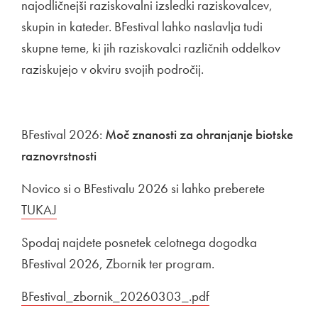
najodličnejši raziskovalni izsledki raziskovalcev,
skupin in kateder. BFestival lahko naslavlja tudi
skupne teme, ki jih raziskovalci različnih oddelkov
raziskujejo v okviru svojih področij.
BFestival 2026:
Moč znanosti za ohranjanje biotske
raznovrstnosti
Novico si o BFestivalu 2026 si lahko preberete
Zunanja 
TUKAJ
Odpira se v novem oknu
Spodaj najdete posnetek celotnega dogodka
BFestival 2026, Zbornik ter program.
Povezava na dokument
BFestival_zbornik_20260303_.pdf
Odpira se v novem 