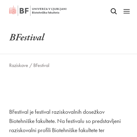
Odpri iskalnik
SKOČI NA VSEBINO
Odpri
BFestival
Raziskave /
BFestival
BFestival je festival raziskovalnih dosežkov
Biotehniške fakultete. Na festivalu so predstavljeni
raziskovalni profili Biotehniške fakultete ter