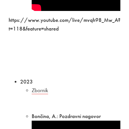
https://www.youtube.com/live/mvqh98_Mw_A?
t=118&feature=shared
2023
Povezava na dokument
Zbornik
Odpira se v novem oknu
Bončina, A.: Pozdravni nagovor