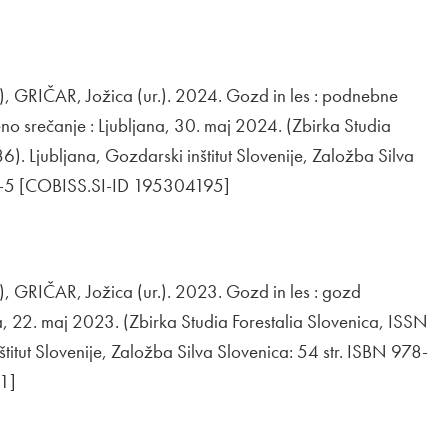
ra se v novem oknu
 GRIČAR, Jožica (ur.). 2024. Gozd in les : podnebne
no srečanje : Ljubljana, 30. maj 2024. (Zbirka Studia
. Ljubljana, Gozdarski inštitut Slovenije, Založba Silva
4-5 [COBISS.SI-ID 195304195]
ira se v novem oknu
 GRIČAR, Jožica (ur.). 2023. Gozd in les : gozd
na, 22. maj 2023. (Zbirka Studia Forestalia Slovenica, ISSN
itut Slovenije, Založba Silva Slovenica: 54 str. ISBN 978-
1]
ra se v novem oknu