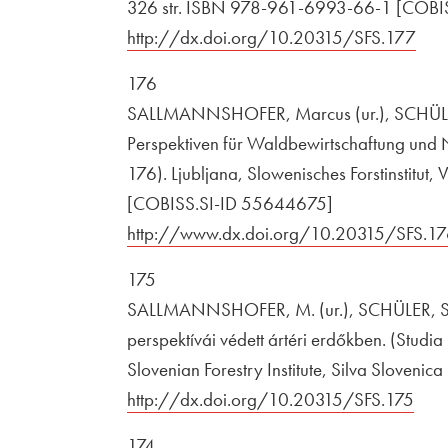
326 str. ISBN 978-961-6993-66-1 [COBI
http://dx.doi.org/10.20315/SFS.177
Odp
176
SALLMANNSHOFER, Marcus (ur.), SCHÜLER,
Perspektiven für Waldbewirtschaftung und N
176). Ljubljana, Slowenisches Forstinstitu
[COBISS.SI-ID 55644675]
Zunanja povezava na
http://www.dx.doi.org/10.20315/SFS.1
175
SALLMANNSHOFER, M. (ur.), SCHÜLER, S. 
perspektívái védett ártéri erdőkben. (Studi
Slovenian Forestry Institute, Silva Sloven
Zunanja povezava na
http://dx.doi.org/10.20315/SFS.175
Odpi
174