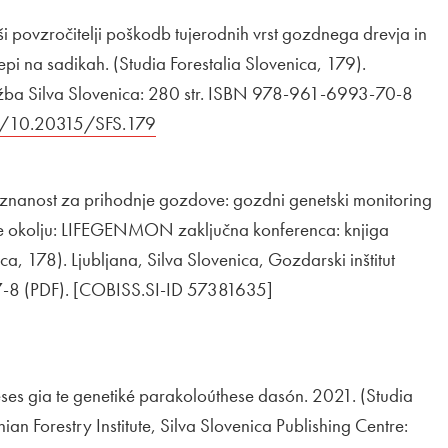
povzročitelji poškodb tujerodnih vrst gozdnega drevja in
pi na sadikah. (Studia Forestalia Slovenica, 179).
aložba Silva Slovenica: 280 str. ISBN 978-961-6993-70-8
ava na
rg/10.20315/SFS.179
Odpira se v novem oknu
nanost za prihodnje gozdove: gozdni genetski monitoring
 se okolju: LIFEGENMON zaključna konferenca: knjiga
a, 178). Ljubljana, Silva Slovenica, Gozdarski inštitut
7-8 (PDF). [COBISS.SI-ID 57381635]
Zunanja povezava na
ra se v novem oknu
ses gia te genetiké parakoloúthese dasón. 2021. (Studia
ian Forestry Institute, Silva Slovenica Publishing Centre: