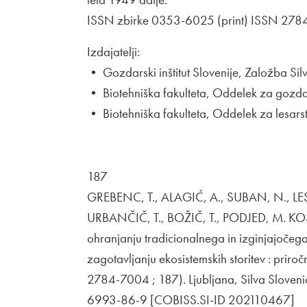
ISSN zbirke 0353-6025 (print) ISSN 2784
Izdajatelji:
• Gozdarski inštitut Slovenije, Založba Sil
• Biotehniška fakulteta, Oddelek za gozdar
• Biotehniška fakulteta, Oddelek za lesarst
187
GREBENC, T., ALAGIĆ, A., SUBAN, N., LES
URBANČIČ, T., BOŽIČ, T., PODJED, M. KOŠU
ohranjanju tradicionalnega in izginjajočeg
zagotavljanju ekosistemskih storitev : priro
2784-7004 ; 187). Ljubljana, Silva Slovenic
6993-86-9 [COBISS.SI-ID 202110467]