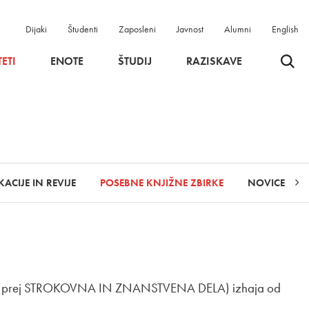
Dijaki
Študenti
Zaposleni
Javnost
Alumni
English
Odpri 
ETI
ENOTE
ŠTUDIJ
RAZISKAVE
KACIJE IN REVIJE
POSEBNE KNJIŽNE ZBIRKE
NOVICE
(prej STROKOVNA IN ZNANSTVENA DELA) izhaja od