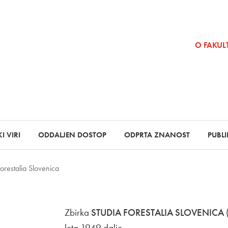
SKOČI NA VSEBINO
O FAKULT
I VIRI
ODDALJEN DOSTOP
ODPRTA ZNANOST
PUBLI
Forestalia Slovenica
Zbirka
STUDIA FORESTALIA SLOVENICA
leta 1949 dalje.