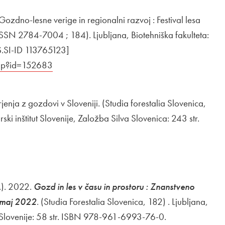
zdno-lesne verige in regionalni razvoj : Festival lesa
ISSN 2784-7004 ; 184). Ljubljana, Biotehniška fakulteta:
.SI-ID 113765123]
.php?id=152683
Odpira se v novem oknu
enja z gozdovi v Sloveniji. (Studia forestalia Slovenica,
 inštitut Slovenije, Založba Silva Slovenica: 243 str.
ira se v novem oknu
.). 2022.
Gozd in les v času in prostoru : Znanstveno
. maj 2022
. (Studia Forestalia Slovenica, 182) . Ljubljana,
t Slovenije: 58 str. ISBN 978-961-6993-76-0.
Zunanja povez