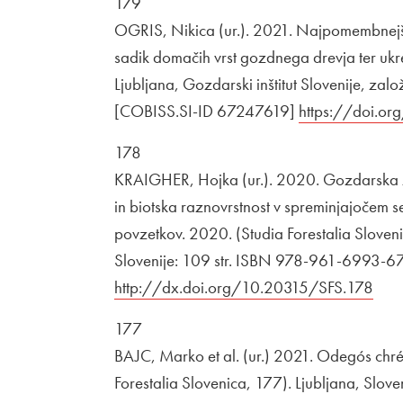
179
OGRIS, Nikica (ur.). 2021. Najpomembnejši 
sadik domačih vrst gozdnega drevja ter ukre
Ljubljana, Gozdarski inštitut Slovenije, z
[COBISS.SI-ID 67247619]
Zunanja povez
https://doi.o
178
KRAIGHER, Hojka (ur.). 2020. Gozdarska z
in biotska raznovrstnost v spreminjajočem
povzetkov. 2020. (Studia Forestalia Slovenic
Slovenije: 109 str. ISBN 978-961-6993-6
http://dx.doi.org/10.20315/SFS.178
Odpi
177
BAJC, Marko et al. (ur.) 2021. Odegós chré
Forestalia Slovenica, 177). Ljubljana, Sloven