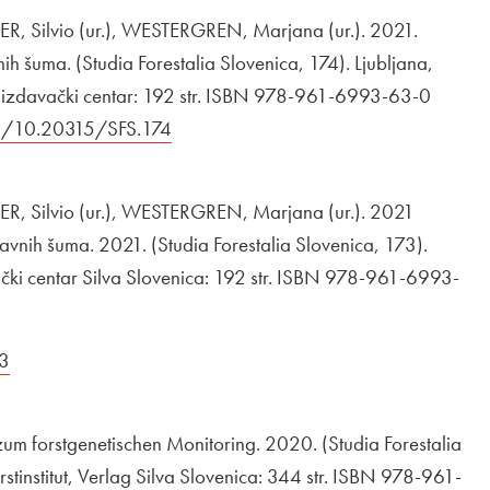
 Silvio (ur.), WESTERGREN, Marjana (ur.). 2021.
 šuma. (Studia Forestalia Slovenica, 174). Ljubljana,
ica izdavački centar: 192 str. ISBN 978-961-6993-63-0
ava na
rg/10.20315/SFS.174
Odpira se v novem oknu
 Silvio (ur.), WESTERGREN, Marjana (ur.). 2021
vnih šuma. 2021. (Studia Forestalia Slovenica, 173).
avački centar Silva Slovenica: 192 str. ISBN 978-961-6993-
73
Odpira se v novem oknu
um forstgenetischen Monitoring. 2020. (Studia Forestalia
stinstitut, Verlag Silva Slovenica: 344 str. ISBN 978-961-