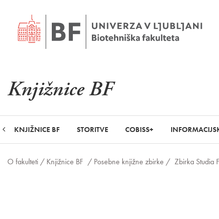
Knjižnice BF
KNJIŽNICE BF
STORITVE
COBISS+
INFORMACIJSK
O fakulteti /
Knjižnice BF
/ Posebne knjižne zbirke /
Zbirka Studia 