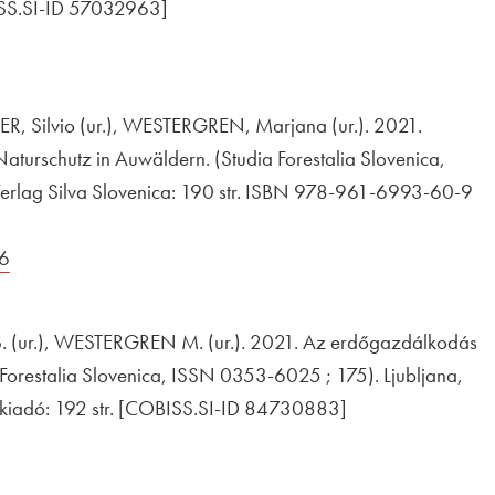
SS.SI-ID 57032963]
Zunanja povezava na
ira se v novem oknu
 Silvio (ur.), WESTERGREN, Marjana (ur.). 2021.
aturschutz in Auwäldern. (Studia Forestalia Slovenica,
t, Verlag Silva Slovenica: 190 str. ISBN 978-961-6993-60-9
76
Odpira se v novem oknu
(ur.), WESTERGREN M. (ur.). 2021. Az erdőgazdálkodás
a Forestalia Slovenica, ISSN 0353-6025 ; 175). Ljubljana,
ica kiadó: 192 str. [COBISS.SI-ID 84730883]
ra se v novem oknu