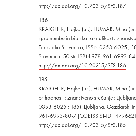
Zunanja povezava na
http://dx.doi.org/10.20315/SFS.187
Odpi
186
KRAIGHER, Hojka (ur.), HUMAR, Miha (ur.),
spremembe in biotska raznolikost : znanstve
Forestalia Slovenica, ISSN 0353-6025 ; 186)
Slovenica: 50 str. ISBN 978-961-6993-8
Zunanja povezava na
http://dx.doi.org/10.20315/SFS.186
Odp
185
KRAIGHER, Hojka (ur.), HUMAR, Miha (ur.),
prihodnosti : znanstveno srečanje : Ljublja
0353-6025 ; 185). Ljubljana, Gozdarski inšt
961-6993-80-7 [COBISS.SI-ID 14796621
Zunanja povezava na
http://dx.doi.org/10.20315/SFS.185
Odpi