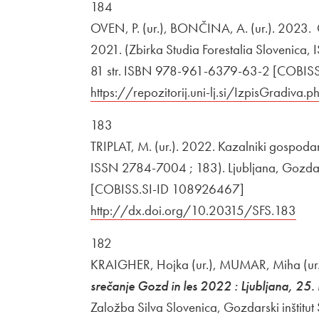
184
OVEN, P. (ur.), BONČINA, A. (ur.). 2023. Go
2021. (Zbirka Studia Forestalia Slovenica, 
81 str. ISBN 978-961-6379-63-2 [COBISS
Zunanja povezava na
https://repozitorij.uni-lj.si/IzpisGradiva
183
TRIPLAT, M. (ur.). 2022. Kazalniki gospodarj
ISSN 2784-7004 ; 183). Ljubljana, Gozdarski
[COBISS.SI-ID 108926467]
Zunanja povezava na
http://dx.doi.org/10.20315/SFS.183
Odp
182
KRAIGHER, Hojka (ur.), MUMAR, Miha (ur
srečanje Gozd in les 2022 : Ljubljana, 25
Založba Silva Slovenica, Gozdarski inštitu