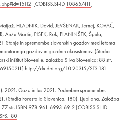
a.php?id=15112
Odpira se v novem oknu
[COBISS.SI-ID
Zunanja povezava na
108657411
Odpira se v nov
]
Matjaž, HLADNIK, David, JEVŠENAK, Jernej, KOVAČ,
R, Anže Martin, PISEK, Rok, PLANINŠEK, Špela,
 Stanje in spremembe slovenskih gozdov med letoma
 monitoringa gozdov in gozdnih ekosistemov. (Studia
ski inštitut Slovenije, založba Silva Slovenica: 88 str.
 69150211]
Zunanja povezava na
http://dx.doi.org/10.20315/SFS.181
Odpira se
). 2021. Gozd in les 2021: Podnebne spremembe:
1. (Studia Forestalia Slovenica, 180). Ljubljana, Založba
nije: 77 str. ISBN 978-961-6993-69-2 [COBISS.SI-ID
/SFS.180
Odpira se v novem oknu