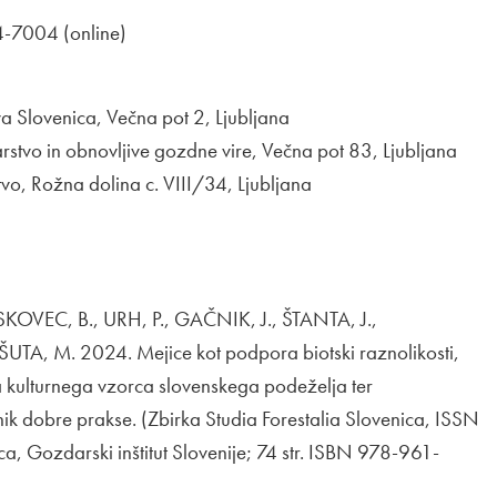
-7004 (online)
va Slovenica, Večna pot 2, Ljubljana
stvo in obnovljive gozdne vire, Večna pot 83, Ljubljana
vo, Rožna dolina c. VIII/34, Ljubljana
KOVEC, B., URH, P., GAČNIK, J., ŠTANTA, J.,
TA, M. 2024. Mejice kot podpora biotski raznolikosti,
a kulturnega vzorca slovenskega podeželja ter
čnik dobre prakse. (Zbirka Studia Forestalia Slovenica, ISSN
a, Gozdarski inštitut Slovenije; 74 str. ISBN 978-961-