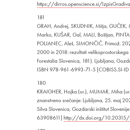
https://dirros.openscience.si/IzpisGradiv
181
GRAH, Andrej, SKUDNIK, Mitja, GUČEK, 
Marko, KUŠAR, Gal, MALI, Boštjan, PINTA
POLJANEC, Aleš, SIMONČIČ, Primož. 2021.
2000 in 2018: rezultati velikoprostorskega
Forestalia Slovenica, 181). Ljubljana, Gozdar
ISBN 978-961-6993-71-5 [COBISS.SI-ID
180
KRAIGHER, Hojka (ur.), MUMAR, Miha (ur.
znanstveno srečanje: Ljubljana, 25. maj 202
Silva Slovenica, Gozdarski inštitut Slove
63908611]
Zunanja povezava na
http://dx.doi.org/10.20315