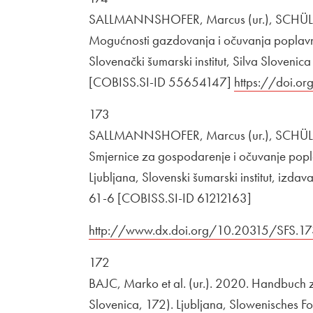
SALLMANNSHOFER, Marcus (ur.), SCHÜLER,
Mogućnosti gazdovanja i očuvanja poplavnih
Slovenački šumarski institut, Silva Sloven
[COBISS.SI-ID 55654147]
Zunanja povez
https://doi.o
173
SALLMANNSHOFER, Marcus (ur.), SCHÜLER,
Smjernice za gospodarenje i očuvanje popla
Ljubljana, Slovenski šumarski institut, izd
61-6 [COBISS.SI-ID 61212163]
Zunanja povezava na
http://www.dx.doi.org/10.20315/SFS.1
172
BAJC, Marko et al. (ur.). 2020. Handbuch z
Slovenica, 172). Ljubljana, Slowenisches For