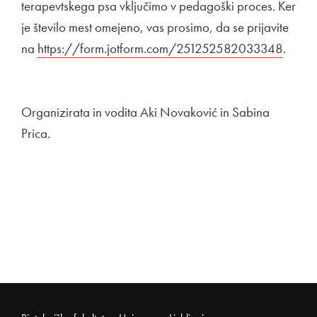
terapevtskega psa vključimo v pedagoški proces. Ker
je število mest omejeno, vas prosimo, da se prijavite
na
Zunanja povezava na
https://form.jotform.com/251252582033348
Odpir
.
Organizirata in vodita Aki Novaković in Sabina
Prica.