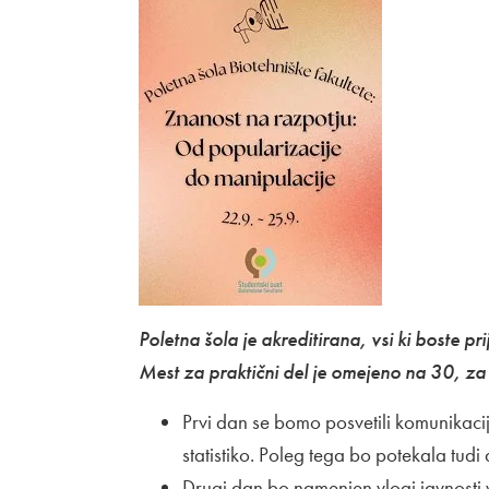
Poletna šola je akreditirana, vsi ki boste pri
Mest za praktični del je omejeno na 30, za
Prvi dan se bomo posvetili komunikacij
statistiko. Poleg tega bo potekala tud
Drugi dan bo namenjen vlogi javnosti 