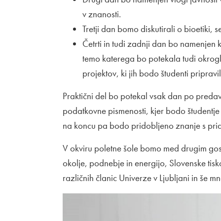
v znanosti.
Tretji dan bomo diskutirali o bioetiki,
Četrti in tudi zadnji dan bo namenjen 
temo katerega bo potekala tudi okrogl
projektov, ki jih bodo študenti pripravi
Praktični del bo potekal vsak dan po predav
podatkovne pismenosti, kjer bodo študentje iz
na koncu pa bodo pridobljeno znanje s prid
V okviru poletne šole bomo med drugim gostil
okolje, podnebje in energijo, Slovenske tisk
različnih članic Univerze v Ljubljani in še m