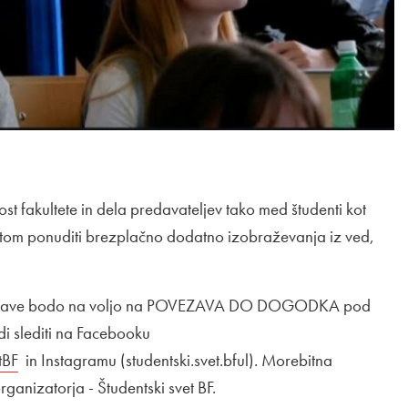
t fakultete in dela predavateljev tako med študenti kot
ntom ponuditi brezplačno dodatno izobraževanja iz ved,
in prijave bodo na voljo na POVEZAVA DO DOGODKA pod
i slediti na Facebooku
Zunanja povezava na
tBF
Odpira se v novem oknu
in Instagramu (studentski.svet.bful). Morebitna
rganizatorja - Študentski svet BF.