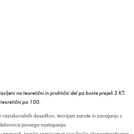
javljeni na teoretični in praktični del pa boste prejeli 3 KT.
 teoretični pa 100.
i raziskovalnih dosežkov, teorijam zarote in zavajanju s
i delavnica javnega nastopanja.
v znanosti, javnim razpisom in regulacijo eksperimentiranja