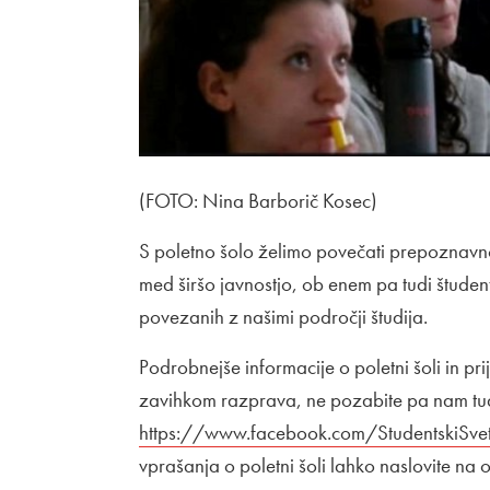
(FOTO: Nina Barborič Kosec)
S poletno šolo želimo povečati prepoznavnos
med širšo javnostjo, ob enem pa tudi štude
povezanih z našimi področji študija.
Podrobnejše informacije o poletni šoli 
zavihkom razprava, ne pozabite pa nam tud
https://www.facebook.com/StudentskiSve
vprašanja o poletni šoli lahko naslovite na o