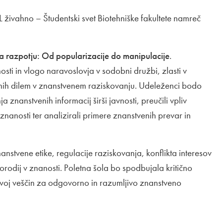
 UL živahno – Študentski svet Biotehniške fakultete namreč
a razpotju: Od popularizacije do manipulacije
.
ti in vlogo naravoslovja v sodobni družbi, zlasti v
tičnih dilem v znanstvenem raziskovanju. Udeleženci bodo
znanstvenih informacij širši javnosti, preučili vpliv
nanosti ter analizirali primere znanstvenih prevar in
stvene etike, regulacije raziskovanja, konflikta interesov
 orodij v znanosti. Poletna šola bo spodbujala kritično
razvoj veščin za odgovorno in razumljivo znanstveno