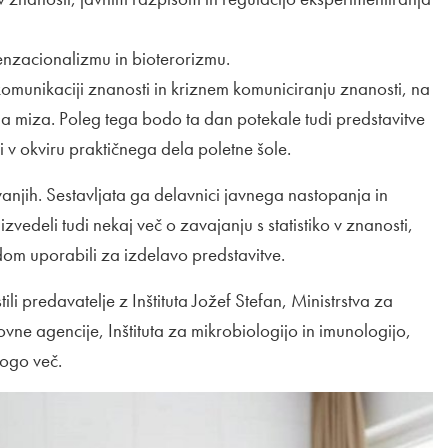
 senzacionalizmu in bioterorizmu.
komunikaciji znanosti in kriznem komuniciranju znanosti, na
a miza. Poleg tega bodo ta dan potekale tudi predstavitve
li v okviru praktičnega dela poletne šole.
anjih. Sestavljata ga delavnici javnega nastopanja in
vedeli tudi nekaj več o zavajanju s statistiko v znanosti,
om uporabili za izdelavo predstavitve.
i predavatelje z Inštituta Jožef Stefan, Ministrstva za
ovne agencije, Inštituta za mikrobiologijo in imunologijo,
nogo več.