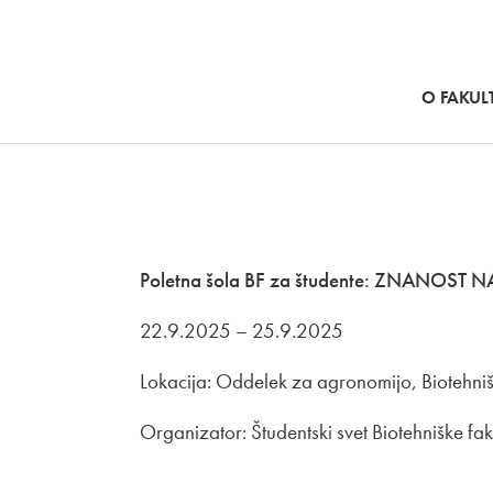
SKOČI NA VSEBINO
O FAKULT
Poletna šola BF za študente: ZNANOST 
22.9.2025 – 25.9.2025
Lokacija: Oddelek za agronomijo, Biotehniš
Organizator: Študentski svet Biotehniške fak